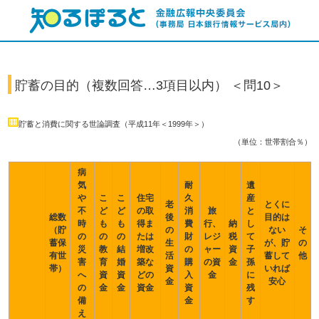
貯蓄の目的（複数回答…3項目以内） ＜問10＞
貯蓄と消費に関する世論調査（平成11年＜1999年＞）
（単位：世帯割合％）
病
気
耐
遺
や
こ
こ
住宅
久
産
老
とくに
不
ど
ど
の取
消
旅
と
総数
後
目的は
時
も
も
得ま
費
行、
納
し
（貯
の
ない
そ
の
の
の
たは
財
レジ
税
て
蓄保
生
が、貯
の
災
教
結
増改
の
ャー
資
子
有世
活
蓄して
他
害
育
婚
築な
購
の資
金
孫
帯）
資
いれば
へ
資
資
どの
入
金
に
金
安心
の
金
金
資金
資
残
備
金
す
え