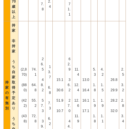
70
2.
7.
7
歳
4
8
1.
以
1
上
持
家
非
持
家
2
6
う
6.
2.
ち
1
(2,8
74.
5
9
11.
5.
4.
2.
自
3.
70)
1
4
3
2
5
家
7
4
15.1
3
13.0
26.8
持
取
(88
64.
8.
6.
12.
1.
1.
3.
家
得
6.
0)
8
2
30.6
2
4
16.4
8
5
29.9
2
の
予
8
有
定
(42
55.
5
51.9
2
12.
16.1
1.
1.
28.2
2.
無
あ
7.
2)
2
7.
7.
6
9
9
8
別
り
3
3
10.7
0
17.1
32.0
(43
72.
11.
1.
1.
3.
う
6.
8)
8
3
4
9
8
1
4
ち
2
9.
4.