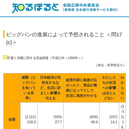
ビッグバンの進展によって予想されること ＜問17
(c)＞
貯蓄と消費に関する世論調査（平成11年＜1999年＞）
（単位：世帯割合％）
総数（ビ
日本経済が活
わたした
わ
経営内容に格差が広
ッグバン
性化するな
ちの生活
か
がったり、商品が複
を知って
ど、生活に好
への影響
ら
雑になってりして、
いる世
ましい影響を
はほとん
な
生活に負担がかかる
帯）
与える
どない
い
(3
5
(2,112)
(585)
(858)
(297)
2)
全国
100.0
27.7
40.6
14.1
1
6.