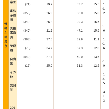
業主
(71)
19.7
43.7
15.5
1
9.
事務
(353)
26.9
38.0
15.0
2
系職
員
(349)
25.2
39.3
15.5
1
世
5.
帯
労務
(340)
21.2
47.1
15.9
6
主
系職
職
員
(368)
37.5
39.9
11.1
1
業
0.
別
管理
(75)
34.7
37.3
12.0
6
職
(540)
27.4
40.0
13.5
1
自由
6.
業
(16)
25.0
31.3
12.5
0
その
1
他
8.
5
無回
答
3
1.
3
200