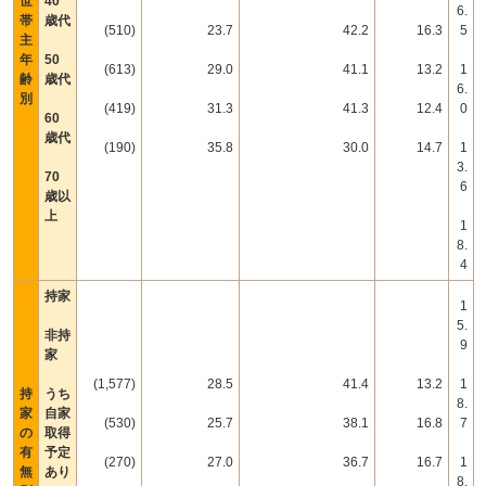
世
40
6.
帯
歳代
(510)
23.7
42.2
16.3
5
主
年
50
(613)
29.0
41.1
13.2
1
齢
歳代
6.
別
(419)
31.3
41.3
12.4
0
60
歳代
(190)
35.8
30.0
14.7
1
3.
70
6
歳以
上
1
8.
4
持家
1
5.
非持
9
家
(1,577)
28.5
41.4
13.2
1
持
うち
8.
家
自家
(530)
25.7
38.1
16.8
7
の
取得
有
予定
(270)
27.0
36.7
16.7
1
無
あり
8.