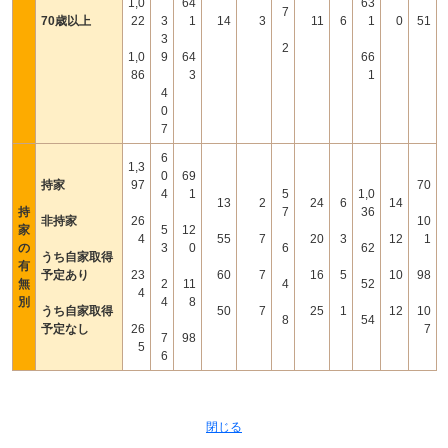
1,0
64
63
7
70歳以上
22
3
1
14
3
11
6
1
0
51
3
2
1,0
9
64
66
86
3
1
4
0
7
6
1,3
0
69
持家
97
70
4
1
5
1,0
13
2
24
6
14
持
7
36
非持家
26
10
家
5
12
4
55
7
20
3
12
1
の
3
0
6
62
うち自家取得
有
予定あり
23
60
7
16
5
10
98
無
2
11
4
52
4
別
4
8
うち自家取得
50
7
25
1
12
10
8
54
予定なし
26
7
7
98
5
6
閉じる