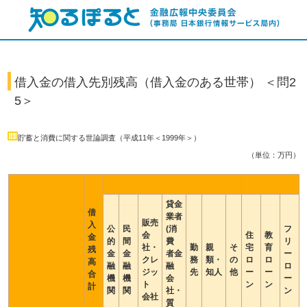
借入金の借入先別残高（借入金のある世帯） ＜問2
5＞
貯蓄と消費に関する世論調査（平成11年＜1999年＞）
（単位：万円）
貸金
借
業者
販売
入
公
民
(消
フ
会
住
教
金
的
間
費
リ
社・
勤
親
そ
宅
育
残
金
金
者金
ー
クレ
務
類・
の
ロ
ロ
高
融
融
融
ロ
ジッ
先
知人
他
ー
ー
合
機
機
会
ー
ト
ン
ン
計
関
関
社・
ン
会社
質