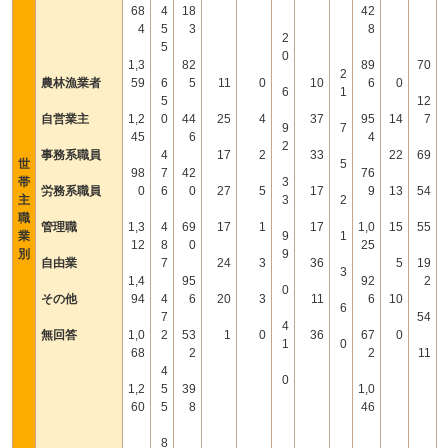
68
4
18
42
4
5
3
8
2
5
0
1,3
82
89
70
2
農林漁業者
59
6
5
11
0
10
6
0
6
1
5
12
自営業主
1,2
0
44
25
4
37
95
14
7
9
7
45
6
4
2
事務系職員
4
17
2
33
22
69
世
5
98
7
42
76
帯
3
労務系職員
0
6
0
27
5
17
9
13
54
主
3
2
職
管理職
1,3
4
69
17
1
17
1,0
15
55
業
9
1
12
8
0
25
別
9
自由業
7
24
3
36
5
19
3
1,4
95
92
2
0
その他
94
4
6
20
3
11
6
10
6
7
54
4
無回答
1,0
2
53
1
0
36
67
0
1
0
68
2
2
11
4
0
1,2
5
39
1,0
60
5
8
46
8