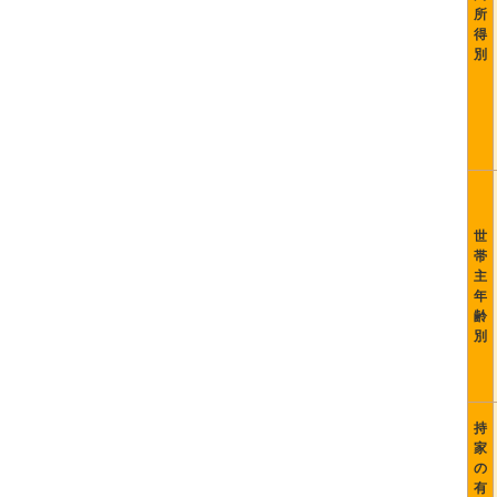
所
得
別
世
帯
主
年
齢
別
持
家
の
有