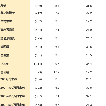
郡部
(909)
5.7
31.5
農林漁業者
(219)
7.3
32.9
自営業主
(702)
2.8
17.2
事務系職員
(534)
2.1
27.9
労務系職員
(825)
2.8
24.7
管理職
(504)
6.7
32.5
自由業
(151)
2.6
18.5
その他
(1,314)
9.5
35.4
無回答
(29)
17.2
17.2
200万円未満
(134)
3.0
20.1
200～300万円未満
(302)
5.3
30.8
300～400万円未満
(507)
7.1
32.1
400～500万円未満
(458)
6.6
27.3