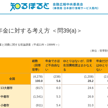
年金に対する考え方 ＜問39(a)＞
蓄と消費に関する世論調査（平成11年＜1999年＞）
（単位：世帯割
総数
年金でさほ
ゆとりはないが、日常
年金だけ
（回答
ど不自由な
生活費程度はまかなえ
はゆとり
世帯）
い
る
ない
(4,278)
(238)
(1,208)
(2,
全国
100.0
5.6
28.2
13大都市
(917)
6.0
24.6
中都市
(1,541)
5.3
26.9
小都市
(911)
5.4
31.0