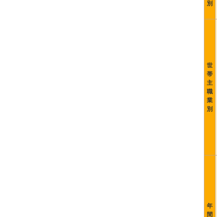
別
世
帯
主
職
業
別
年
間