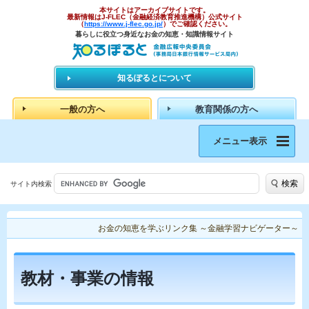
本サイトはアーカイブサイトです。
最新情報はJ-FLEC（金融経済教育推進機構）公式サイト
（
https://www.j-flec.go.jp/
）でご確認ください。
暮らしに役立つ身近なお金の知恵・知識情報サイト
知るぽるとについて
一般の方へ
教育関係の方へ
メニュー表示
検索
サイト内検索
お金の知恵を学ぶリンク集 ～金融学習ナビゲーター～
教材・事業の情報