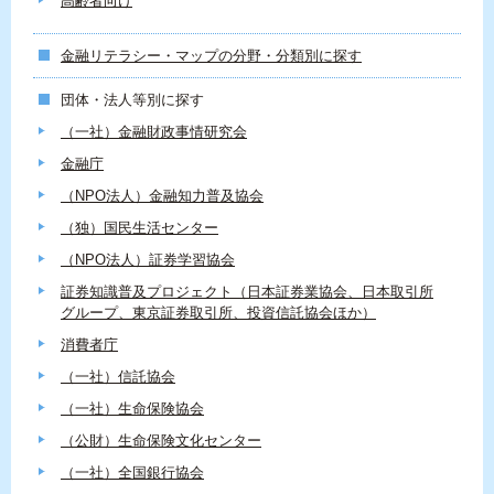
高齢者向け
金融リテラシー・マップの分野・分類別に探す
団体・法人等別に探す
（一社）金融財政事情研究会
金融庁
（NPO法人）金融知力普及協会
（独）国民生活センター
（NPO法人）証券学習協会
証券知識普及プロジェクト（日本証券業協会、日本取引所
グループ、東京証券取引所、投資信託協会ほか）
消費者庁
（一社）信託協会
（一社）生命保険協会
（公財）生命保険文化センター
（一社）全国銀行協会