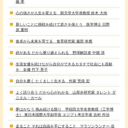
藤 孝
心の強さが人生を変える 順天堂大学准教授 鈴木 大地
新しいことに挑戦を続けて若さを保とう 医学博士 日野
原 重明
食卓から未来を育てる 食育研究家 服部 幸應
絆がある だから乗り越えられる 野球解説者 中畑 清
生涯女優を続けながら自分ができるカタチで社会にも貢献
を 女優 竹下 景子
自分を磨く たくましく生きる 作家 荒俣 宏
よく語り合う だから心がわかる 山形弁研究家 タレント ダ
ニエル・カール
夢はかなう 挑み続ける限り 早稲田大学名誉教授（工学博
士） 東日本国際大学副学長 エジプト考古学者 吉村 作治
走ること それは自由を手にすること マラソンランナー 谷