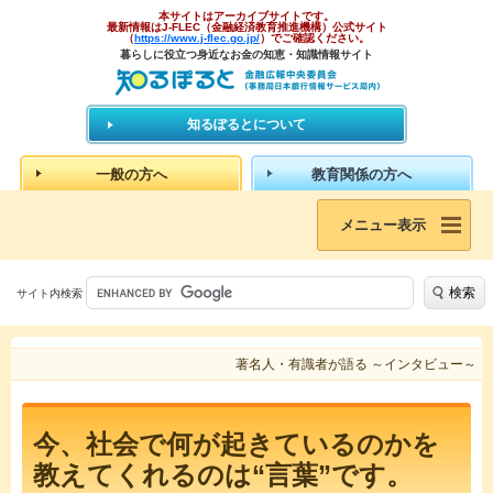
本サイトはアーカイブサイトです。
最新情報はJ-FLEC（金融経済教育推進機構）公式サイト
（
https://www.j-flec.go.jp/
）でご確認ください。
暮らしに役立つ身近なお金の知恵・知識情報サイト
知るぽるとについて
一般の方へ
教育関係の方へ
メニュー表示
検索
サイト内検索
著名人・有識者が語る ～インタビュー～
今、社会で何が起きているのかを
教えてくれるのは“言葉”です。