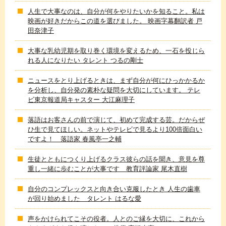
人生で大事なのは、自分が何をやりたいかを知ること。私は
映画が好きだからこの道を選びました。 映画字幕翻訳者 戸
田奈津子
大事な乳幼児期を取り巻く環境を変えるため、一石を投じら
れる人になりたい タレント つるの剛士
ニュースをとり上げるときは、まず自分が何にひっかかるか
を分析し、自分発の素朴な疑問を大切にしています。 テレ
ビ東京報道局キャスター 大江麻理子
落語はお客さんの前で演じて、初めて完成する芸。だからぜ
ひ生で見てほしい。ネットやテレビで見るより100倍面白い
ですよ！ 落語家 春風亭一之輔
生徒とともにつくり上げるクラス彼らの話を聞き、意見を尊
重し一緒に歩むことが大事です 教育評論家 尾木直樹
自分のコンプレックスと向き合い克服したとき 人生の歯車
が回り始めました タレント はるな愛
声をかけられてこその役者。人とのご縁を大切に、これから