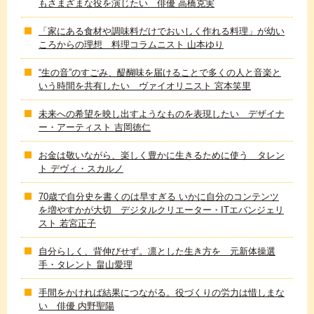
もさまざまな役を演じたい 俳優 高橋克実
「家にある食材や調味料だけでおいしく作れる料理」が幼い
ころからの理想 料理コラムニスト 山本ゆり
“生の音”のすごみ、醍醐味を届けることで多くの人と音楽と
いう時間を共有したい ヴァイオリニスト 宮本笑里
未来への希望を映し出すようなものを表現したい デザイナ
ー・アーティスト 吉岡徳仁
お金は敬いながら、楽しく豊かに生きるために使う タレン
ト デヴィ・スカルノ
70歳で自分史を書くのは早すぎる いかに自分のコンテンツ
を増やすかが大切 デジタルクリエーター・ITエバンジェリ
スト 若宮正子
自分らしく、背伸びせず。凛とした生き方を 元新体操選
手・タレント 畠山愛理
手間をかければ結果につながる。役づくりの労力は惜しまな
い 俳優 内野聖陽