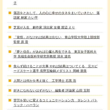
子
落語をとおして、人の心に幸せのタネをまいていきたい 落
語家 林家 たい平
芝居が人生 劇作家 演出家 女優 渡辺 えり
「覚悟」がなければ結果は出ない 青山学院大学陸上競技部
監督 原 晋
『夢と信念』があれば心臓も再生できる 東京女子医科大
学 先端生命医科学研究所教授 清水 達也
焦らず続けることが大事 やれば結果はついてくる 元スピ
ードスケート選手 長野五輪銅メダリスト 岡崎 朋美
人間とは何かを考え抜く 工学博士 石黒 浩
好きになれないはずがない 編集者 評論家 山田 五郎
苦労を笑いに変えるコミュニケーション力 タレント パト
リック・ハーラン