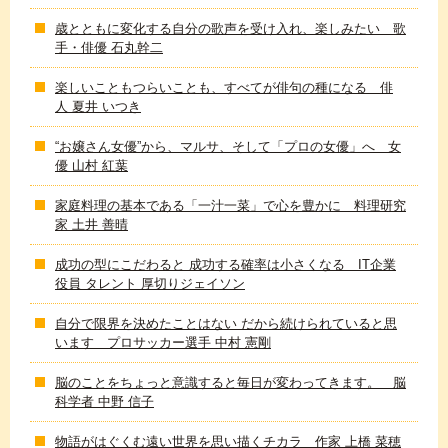
歳とともに変化する自分の歌声を受け入れ、楽しみたい 歌
手・俳優 石丸幹二
楽しいこともつらいことも、すべてが俳句の種になる 俳
人 夏井 いつき
“お嬢さん女優”から、マルサ、そして「プロの女優」へ 女
優 山村 紅葉
家庭料理の基本である「一汁一菜」で心を豊かに 料理研究
家 土井 善晴
成功の型にこだわると 成功する確率は小さくなる IT企業
役員 タレント 厚切りジェイソン
自分で限界を決めたことはない だから続けられていると思
います プロサッカー選手 中村 憲剛
脳のことをちょっと意識すると毎日が変わってきます。 脳
科学者 中野 信子
物語がはぐくむ遠い世界を思い描くチカラ 作家 上橋 菜穂