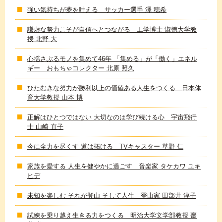
強い気持ちが夢を叶える サッカー選手 澤 穂希
謙虚な努力こそが自信へとつながる 工学博士 淑徳大学教
授 北野 大
心揺さぶるモノを集めて46年 「集める」が「働く」エネル
ギー おもちゃコレクター 北原 照久
ひたむきな努力が勝利以上の価値ある人生をつくる 日本体
育大学教授 山本 博
正解はひとつではない 大切なのは学び続ける心 宇宙飛行
士 山崎 直子
今に全力を尽くす 道は拓ける TVキャスター 草野 仁
家族を愛する 人生を健やかに過ごす 音楽家 タケカワ ユキ
ヒデ
未知を楽しむ それが登山 そして人生 登山家 田部井 淳子
試練を乗り越え生きる力をつくる 明治大学文学部教授 齋