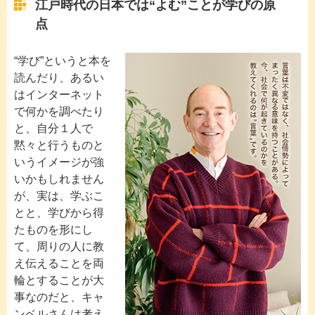
江戸時代の日本では“よむ”ことが学びの原
点
“学び”というと本を
読んだり、あるい
はインターネット
で何かを調べたり
と、自分１人で
黙々と行うものと
いうイメージが強
いかもしれません
が、実は、学ぶこ
とと、学びから得
たものを形にし
て、周りの人に教
え伝えることを両
輪とすることが大
事なのだと、キャ
ンベルさんは考え