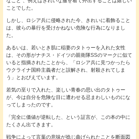
なこと”、例えばきれいな服を着て外出することは嬉しい
ことでした。
しかし、ロシア兵に侵略された今、きれいに着飾ること
は、彼らの暴行を受けかねない危険な行為になりまし
た。
あるいは、若いとき肌に稲妻のタトゥーを入れた女性
は、その形がナチス・ドイツの親衛隊SSのマークに似て
いると指摘されたことから、「ロシア兵に見つかったら
ウクライナ国粋主義者だと誤解され、射殺されてしま
う」とおびえています。
若気の至りで入れた、楽しい青春の思い出のタトゥー
が、今は自分を危険な目に遭わせる忌まわしいものにな
ってしまったのです。
「完全に価値が逆転した、という証言が、この本の中に
たくさん出てきます。
戦争によって言葉の意味が捻じ曲げられたことを断面図