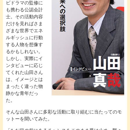
ビドラマの監修に
も携わる公認会計
士。その活動内容
だけを見ればさま
ざまな世界でエネ
ルギッシュに行動
する人物を想像す
るかもしれない。
しかし、実際にイ
ンタビューに応じ
てくれた山田さん
は、イメージとは
まったく違った物
静かな青年だっ
た。
そんな山田さんに多彩な活動に取り組むに当たってのモ
ットーを聞いてみた。