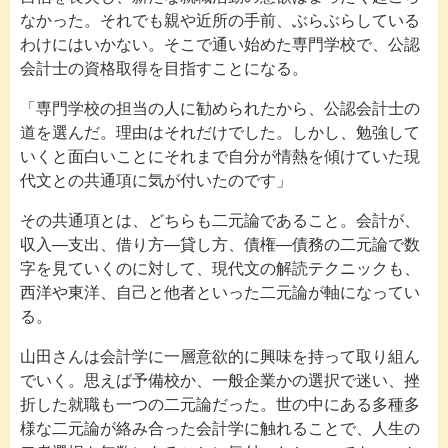
なかった。それでも親や近所の手前、ぶらぶらしている
わけにはいかない。そこで通い始めた専門学校で、公認
会計士の資格取得を目指すことになる。
「専門学校の担当の人に勧められたから、公認会計士の
道を選んだ。理由はそれだけでした。しかし、勉強して
いくと面白いことにそれまで自分が情熱を傾けていた現
代文との共通項に気が付いたのです」
その共通項とは、どちらも二元論であること。会計が、
収入―支出、借り方―貸し方、債権―債務の二元論で数
字を見ていくのに対して、現代文の解読テクニックも、
西洋や東洋、自己と他者といった二元論が軸になってい
る。
山田さんは会計学に一層意欲的に興味を持って取り組ん
でいく。思えば予備校か、一般企業かの選択で迷い、挫
折した就職も一つの二元論だった。世の中にある多種多
様な二元論が絡み合った会計学に触れることで、人生の