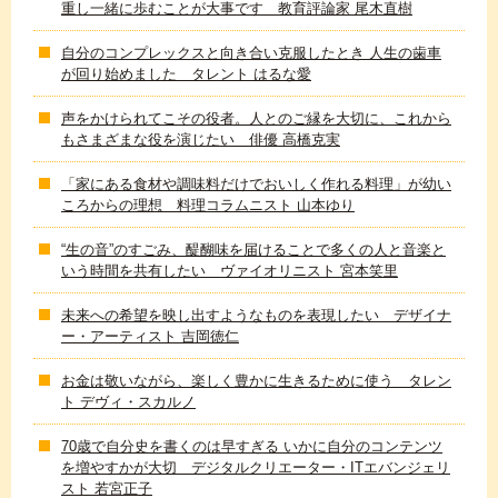
重し一緒に歩むことが大事です 教育評論家 尾木直樹
自分のコンプレックスと向き合い克服したとき 人生の歯車
が回り始めました タレント はるな愛
声をかけられてこその役者。人とのご縁を大切に、これから
もさまざまな役を演じたい 俳優 高橋克実
「家にある食材や調味料だけでおいしく作れる料理」が幼い
ころからの理想 料理コラムニスト 山本ゆり
“生の音”のすごみ、醍醐味を届けることで多くの人と音楽と
いう時間を共有したい ヴァイオリニスト 宮本笑里
未来への希望を映し出すようなものを表現したい デザイナ
ー・アーティスト 吉岡徳仁
お金は敬いながら、楽しく豊かに生きるために使う タレン
ト デヴィ・スカルノ
70歳で自分史を書くのは早すぎる いかに自分のコンテンツ
を増やすかが大切 デジタルクリエーター・ITエバンジェリ
スト 若宮正子