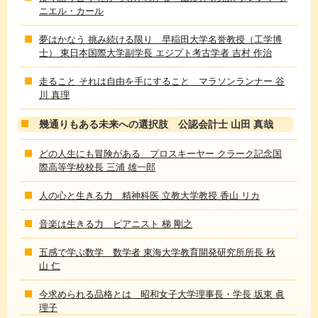
ニエル・カール
夢はかなう 挑み続ける限り 早稲田大学名誉教授（工学博
士） 東日本国際大学副学長 エジプト考古学者 吉村 作治
走ること それは自由を手にすること マラソンランナー 谷
川 真理
幾通りもある未来への選択肢 公認会計士 山田 真哉
どの人生にも冒険がある プロスキーヤー クラーク記念国
際高等学校校長 三浦 雄一郎
人の心と生きる力 精神科医 立教大学教授 香山 リカ
音楽は生きる力 ピアニスト 梯 剛之
五感で学ぶ数学 数学者 東海大学教育開発研究所所長 秋
山 仁
今求められる品格とは 昭和女子大学理事長・学長 坂東 眞
理子