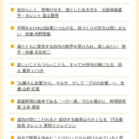
自分らしく、背伸びせず。凛とした生き方を 元新体操選
手・タレント 畠山愛理
手間をかければ結果につながる。役づくりの労力は惜しまな
い 俳優 内野聖陽
歳とともに変化する自分の歌声を受け入れ、楽しみたい 歌
手・俳優 石丸幹二
楽しいこともつらいことも、すべてが俳句の種になる 俳
人 夏井 いつき
“お嬢さん女優”から、マルサ、そして「プロの女優」へ 女
優 山村 紅葉
家庭料理の基本である「一汁一菜」で心を豊かに 料理研究
家 土井 善晴
成功の型にこだわると 成功する確率は小さくなる IT企業
役員 タレント 厚切りジェイソン
自分で限界を決めたことはない だから続けられていると思