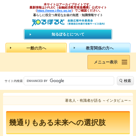
本サイトはアーカイブサイトです。
最新情報はJ-FLEC（金融経済教育推進機構）公式サイト
（
https://www.j-flec.go.jp/
）でご確認ください。
暮らしに役立つ身近なお金の知恵・知識情報サイト
知るぽるとについて
一般の方へ
教育関係の方へ
メニュー表示
検索
サイト内検索
著名人・有識者が語る ～インタビュー～
幾通りもある未来への選択肢