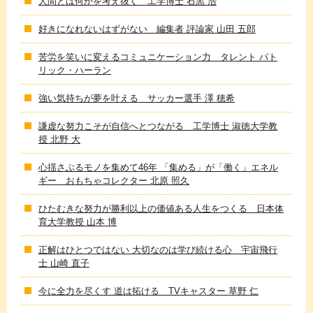
人間とは何かを考え抜く 工学博士 石黒 浩
好きになれないはずがない 編集者 評論家 山田 五郎
苦労を笑いに変えるコミュニケーション力 タレント パト
リック・ハーラン
強い気持ちが夢を叶える サッカー選手 澤 穂希
謙虚な努力こそが自信へとつながる 工学博士 淑徳大学教
授 北野 大
心揺さぶるモノを集めて46年 「集める」が「働く」エネル
ギー おもちゃコレクター 北原 照久
ひたむきな努力が勝利以上の価値ある人生をつくる 日本体
育大学教授 山本 博
正解はひとつではない 大切なのは学び続ける心 宇宙飛行
士 山崎 直子
今に全力を尽くす 道は拓ける TVキャスター 草野 仁