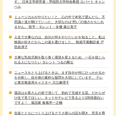
す。 日本文学研究者・早稲田大学特命教授 ロバート キャン
ベル
ミュージカルがやりたい！と、心の中で本気で望んだら、不
思議と道が開けていった。大切なのは“想い”の強さかもしれ
ません。 歌手・タレント・女優 森公美子
人生で大事なのは、自分が何をやりたいかを知ること。私は
映画が好きだからこの道を選びました。 映画字幕翻訳者 戸
田奈津子
大事な乳幼児期を取り巻く環境を変えるため、一石を投じら
れる人になりたい タレント つるの剛士
ニュースをとり上げるときは、まず自分が何にひっかかるか
を分析し、自分発の素朴な疑問を大切にしています。 テレ
ビ東京報道局キャスター 大江麻理子
落語はお客さんの前で演じて、初めて完成する芸。だからぜ
ひ生で見てほしい。ネットやテレビで見るより100倍面白い
ですよ！ 落語家 春風亭一之輔
生徒とともにつくり上げるクラス彼らの話を聞き、意見を尊