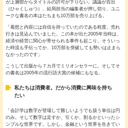
が上層部からタイトルの許可が下りない。議論が百出
（ひゃくしゅつ）、結局担当の編集者が押し切り、ユニ
ークな書名の本はたちまち10万部を売り上げる。
「着想と内容には自信を持っていたのである程度、売れ
行きは見込んでいました。この本が出た2005年当時は、
経済や経営に関心が寄せられる事件も起こり、そういっ
た時流も手伝ってか、10万部を突破しても勢いは止まら
なかったのです」
こうして出版から７カ月でミリオンセラーに。そしてそ
の書名は2005年の流行語大賞の候補にもなる。
私たちは消費者。だから消費に興味を持ち
たい
「会計学は数字が登場して難しいようでも扱う単位は円
のみ。そして数字は足すか、引くか、割るかといったシ
ンプルな世界です。しかし、金融という世界を生きてい