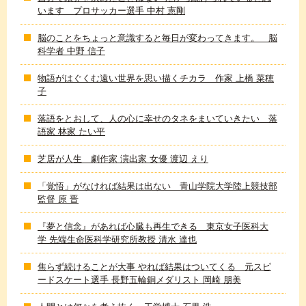
います プロサッカー選手 中村 憲剛
脳のことをちょっと意識すると毎日が変わってきます。 脳
科学者 中野 信子
物語がはぐくむ遠い世界を思い描くチカラ 作家 上橋 菜穂
子
落語をとおして、人の心に幸せのタネをまいていきたい 落
語家 林家 たい平
芝居が人生 劇作家 演出家 女優 渡辺 えり
「覚悟」がなければ結果は出ない 青山学院大学陸上競技部
監督 原 晋
『夢と信念』があれば心臓も再生できる 東京女子医科大
学 先端生命医科学研究所教授 清水 達也
焦らず続けることが大事 やれば結果はついてくる 元スピ
ードスケート選手 長野五輪銅メダリスト 岡崎 朋美