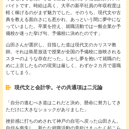
バイトです。時給は高く、大卒の新卒社員の年収程度は
軽く稼げるのがまず魅力でした。そのうち、現代文や古
典を教える面白さにも惹かれ、あっという間に夢中にな
っていました。卒業を控え、就職活動では一般企業か予
備校か迷った挙げ句、予備校に決めたのです」
山田さんが選択し、目指した道は現代文のカリスマ教
師。それは衛星放送で授業が全国の予備校に放映される
スターのような存在だった。しかし夢を抱いて就職のた
めに上京したものの現実は厳しく、わずか２カ月で退職
してしまう。
現代文と会計学。その共通項は二元論
「自分の進むべき道はこれだと決め、懸命に努力してき
ただけに大きなショックがありました」
挫折感に打ちのめされて神戸の自宅へ戻った山田さん。
自信を喪失し、新たな就職活動の意欲はまったく起こら