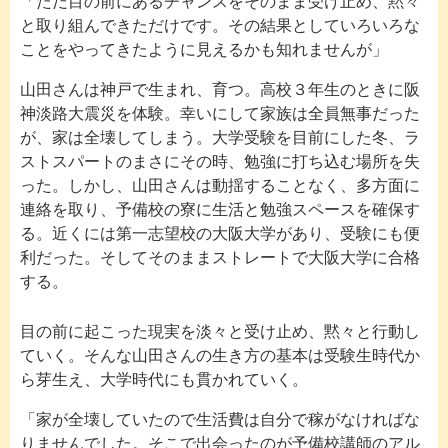
「ただ目の前にあるチャンスをそのまま受け止め、黙々
と取り組んできただけです。その結果としていろいろな
ことをやってきたように見えるかも知れませんが」
山田さんは神戸で生まれ、育つ。高校３年生のときに阪
神淡路大震災を体験。幸いにして家族は全員無事だった
が、家は全壊してしまう。大学受験を目前にした冬、ラ
ストスパートのまさにその時、勉強に打ち込む場所を失
った。しかし、山田さんは動揺することなく、多方面に
連絡を取り、予備校の寮に生活と勉強スペースを確保す
る。近くには第一志望校の大阪大学があり、受験にも便
利だった。そしてそのままストレートで大阪大学に合格
する。
目の前に起こった現実を淡々と受け止め、黙々と行動し
ていく。そんな山田さんの生き方の基本は受験生時代か
ら芽生え、大学時代にも貫かれていく。
「家が全壊していたので生活費は自分で稼がなければな
りませんでした。そこで出会ったのが予備校講師のアル