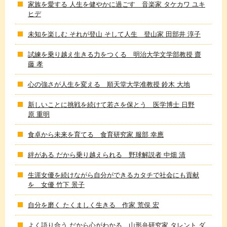
家族を愛する 人生を健やかに過ごす 音楽家 タケカワ ユキ
ヒデ
未知を楽しむ それが登山 そして人生 登山家 田部井 淳子
試練を乗り越え生きる力をつくる 明治大学文学部教授 齋
藤 孝
心の強さが人生を変える 順天堂大学准教授 鈴木 大地
新しいことに挑戦を続けて若さを保とう 医学博士 日野
原 重明
食卓から未来を育てる 食育研究家 服部 幸應
絆がある だから乗り越えられる 野球解説者 中畑 清
生涯女優を続けながら自分ができるカタチで社会にも貢献
を 女優 竹下 景子
自分を磨く たくましく生きる 作家 荒俣 宏
よく語り合う だから心がわかる 山形弁研究家 タレント ダ