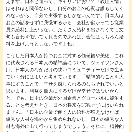
えます。日本と違って、キャリアにおいて『義理人情』
はそれほど関係ないし、自分のお金の心配は誰もしてく
れないから、自分で主張するしかないんです。日本人は
お金の話をせずに我慢するから、会社が儲かっても従業
員の給料は上がらない。たくさん給料を出さなくても文
句も言わず働いてくれるのであれば、会社はもちろん給
料を上げようとしないですよね」。
こうした日本人が持つお金に対する価値観や美徳、これ
に代表される日本人の精神論について、ジェイソンさん
は、日本人のなかだけの狭いコミュニティーだけで生き
ていく分にはよいと考えています。「精神的なことを大
事にすることで、幸せを感じられるのならそれでいいと
思います。利益を最大にするだけが幸せではないから」
と。でも、日本の企業が外国企業とグローバルに競争す
ることを考えたとき、日本の将来を悲観せずにはいられ
ません。「日本の企業で働く人の給料が増えなければ、
優秀な人材を海外から集められないし、日本の優秀な人
材も海外に出て行ってしまうでしょう。それに、精神的