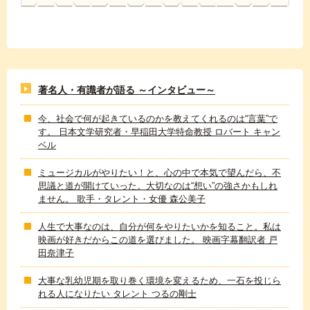
著名人・有識者が語る ～インタビュー～
今、社会で何が起きているのかを教えてくれるのは“言葉”で
す。 日本文学研究者・早稲田大学特命教授 ロバート キャン
ベル
ミュージカルがやりたい！と、心の中で本気で望んだら、不
思議と道が開けていった。大切なのは“想い”の強さかもしれ
ません。 歌手・タレント・女優 森公美子
人生で大事なのは、自分が何をやりたいかを知ること。私は
映画が好きだからこの道を選びました。 映画字幕翻訳者 戸
田奈津子
大事な乳幼児期を取り巻く環境を変えるため、一石を投じら
れる人になりたい タレント つるの剛士