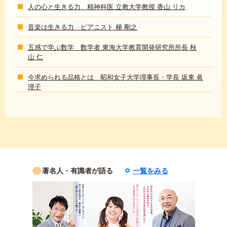
人の心と生きる力 精神科医 立教大学教授 香山 リカ
音楽は生きる力 ピアニスト 梯 剛之
五感で学ぶ数学 数学者 東海大学教育開発研究所所長 秋
山 仁
今求められる品格とは 昭和女子大学理事長・学長 坂東 眞
理子
著名人・有識者が語る
一覧をみる