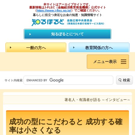
本サイトはアーカイブサイトです。
最新情報はJ-FLEC（金融経済教育推進機構）公式サイト
（
https://www.j-flec.go.jp/
）でご確認ください。
暮らしに役立つ身近なお金の知恵・知識情報サイト
知るぽるとについて
一般の方へ
教育関係の方へ
メニュー表示
検索
サイト内検索
著名人・有識者が語る ～インタビュー～
成功の型にこだわると 成功する確
率は小さくなる