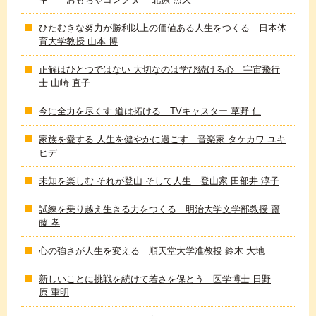
ひたむきな努力が勝利以上の価値ある人生をつくる 日本体
育大学教授 山本 博
正解はひとつではない 大切なのは学び続ける心 宇宙飛行
士 山崎 直子
今に全力を尽くす 道は拓ける TVキャスター 草野 仁
家族を愛する 人生を健やかに過ごす 音楽家 タケカワ ユキ
ヒデ
未知を楽しむ それが登山 そして人生 登山家 田部井 淳子
試練を乗り越え生きる力をつくる 明治大学文学部教授 齋
藤 孝
心の強さが人生を変える 順天堂大学准教授 鈴木 大地
新しいことに挑戦を続けて若さを保とう 医学博士 日野
原 重明