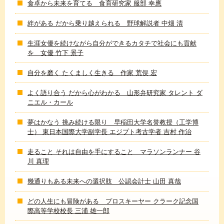
食卓から未来を育てる 食育研究家 服部 幸應
絆がある だから乗り越えられる 野球解説者 中畑 清
生涯女優を続けながら自分ができるカタチで社会にも貢献
を 女優 竹下 景子
自分を磨く たくましく生きる 作家 荒俣 宏
よく語り合う だから心がわかる 山形弁研究家 タレント ダ
ニエル・カール
夢はかなう 挑み続ける限り 早稲田大学名誉教授（工学博
士） 東日本国際大学副学長 エジプト考古学者 吉村 作治
走ること それは自由を手にすること マラソンランナー 谷
川 真理
幾通りもある未来への選択肢 公認会計士 山田 真哉
どの人生にも冒険がある プロスキーヤー クラーク記念国
際高等学校校長 三浦 雄一郎