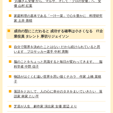
“お嬢さん女優”から、マルサ、そして「プロの女優」へ 女
優 山村 紅葉
家庭料理の基本である「一汁一菜」で心を豊かに 料理研究
家 土井 善晴
成功の型にこだわると 成功する確率は小さくなる IT企
業役員 タレント 厚切りジェイソン
自分で限界を決めたことはない だから続けられていると思
います プロサッカー選手 中村 憲剛
脳のことをちょっと意識すると毎日が変わってきます。 脳
科学者 中野 信子
物語がはぐくむ遠い世界を思い描くチカラ 作家 上橋 菜穂
子
落語をとおして、人の心に幸せのタネをまいていきたい 落
語家 林家 たい平
芝居が人生 劇作家 演出家 女優 渡辺 えり