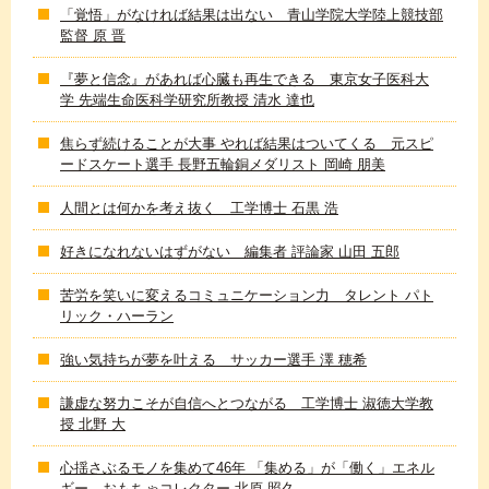
「覚悟」がなければ結果は出ない 青山学院大学陸上競技部
監督 原 晋
『夢と信念』があれば心臓も再生できる 東京女子医科大
学 先端生命医科学研究所教授 清水 達也
焦らず続けることが大事 やれば結果はついてくる 元スピ
ードスケート選手 長野五輪銅メダリスト 岡崎 朋美
人間とは何かを考え抜く 工学博士 石黒 浩
好きになれないはずがない 編集者 評論家 山田 五郎
苦労を笑いに変えるコミュニケーション力 タレント パト
リック・ハーラン
強い気持ちが夢を叶える サッカー選手 澤 穂希
謙虚な努力こそが自信へとつながる 工学博士 淑徳大学教
授 北野 大
心揺さぶるモノを集めて46年 「集める」が「働く」エネル
ギー おもちゃコレクター 北原 照久