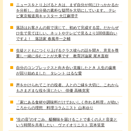
ニュースをとり上げるときは、まず自分が何にひっかかるか
を分析し、自分発の素朴な疑問を大切にしています。 テレ
ビ東京報道局キャスター 大江麻理子
落語はお客さんの前で演じて、初めて完成する芸。だからぜ
ひ生で見てほしい。ネットやテレビで見るより100倍面白い
ですよ！ 落語家 春風亭一之輔
生徒とともにつくり上げるクラス彼らの話を聞き、意見を尊
重し一緒に歩むことが大事です 教育評論家 尾木直樹
自分のコンプレックスと向き合い克服したとき 人生の歯車
が回り始めました タレント はるな愛
声をかけられてこその役者。人とのご縁を大切に、これから
もさまざまな役を演じたい 俳優 高橋克実
「家にある食材や調味料だけでおいしく作れる料理」が幼い
ころからの理想 料理コラムニスト 山本ゆり
“生の音”のすごみ、醍醐味を届けることで多くの人と音楽と
いう時間を共有したい ヴァイオリニスト 宮本笑里