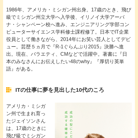
1986年、アメリカ・ミシガン州出身。17歳のとき、飛び
級でミシガン州立大学へ入学後、イリノイ大学アーバ
ナ・シャンペーン校へ進み、エンジニアリング学部コン
ピューターサイエンス学科修士課程修了。日本でIT企業
役員として働きながら、2014年にお笑い芸人としてデビ
ュー。芸歴５ヵ月で『R-1ぐらんぷり2015』決勝へ進
出。現在、バラエティ、CMなどで活躍中。著書に『日
本のみなさんにお伝えしたい48のwhy』『厚切り英単
語』がある。
ITの仕事に夢を見出した10代のころ
アメリカ・ミシガ
ン州で生まれ育っ
たジェイソンさん
は、17歳のときに
飛び級でミシガン