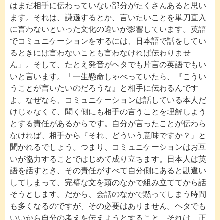
はまだ相手に伝わっていない部分がたくさんあると思い
ます。それは、謙遜するとか、言いたいことを単刀直入
に言わないといった文化の違いが影響しています。英語
でコミュニケーションをするには、日本語で話をしてい
るときには言わないことも言わなければ伝わりませ
ん」。そして、たとえ発音がヘタでも片言の英語でもい
いと言います。「一生懸命しゃべっていたら、『こうい
うことが言いたいのだろうな』と相手に伝わるんです
よ。なぜなら、コミュニケーションは話している本人だ
けじゃなくて、聞く側にも相手の言うことを理解しよう
とする責任があるからです。自分が言ったことが伝わら
なければ、相手から『それ、どういう意味ですか？』と
聞かれるでしょう。つまり、コミュニケーションはお互
いが協力することではじめて成り立ちます。日本人は英
語を話すとき、その責任がすべて自分側にあると勘違い
してしまって、完璧な文を頭のなかで組み立ててから話
そうとします。だから、会話のなかで黙ってしまう時間
も多くなるのですが、その必要はありません。ヘタでも
いいから自分の考えを伝えようとすること。それは、正