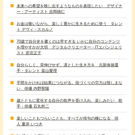
未来への希望を映し出すようなものを表現したい デザイナ
ー・アーティスト 吉岡徳仁
お金は敬いながら、楽しく豊かに生きるために使う タレン
ト デヴィ・スカルノ
70歳で自分史を書くのは早すぎる いかに自分のコンテンツ
を増やすかが大切 デジタルクリエーター・ITエバンジェリ
スト 若宮正子
自分らしく、背伸びせず。凛とした生き方を 元新体操選
手・タレント 畠山愛理
手間をかければ結果につながる。役づくりの労力は惜しまな
い 俳優 内野聖陽
歳とともに変化する自分の歌声を受け入れ、楽しみたい 歌
手・俳優 石丸幹二
楽しいこともつらいことも、すべてが俳句の種になる 俳
人 夏井 いつき