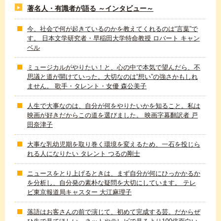
著名人・有識者が語る ～インタビュー～
今、社会で何が起きているのかを教えてくれるのは“言葉”で
す。 日本文学研究者・早稲田大学特命教授 ロバート キャン
ベル
ミュージカルがやりたい！と、心の中で本気で望んだら、不
思議と道が開けていった。大切なのは“想い”の強さかもしれ
ません。 歌手・タレント・女優 森公美子
人生で大事なのは、自分が何をやりたいかを知ること。私は
映画が好きだからこの道を選びました。 映画字幕翻訳者 戸
田奈津子
大事な乳幼児期を取り巻く環境を変えるため、一石を投じら
れる人になりたい タレント つるの剛士
ニュースをとり上げるときは、まず自分が何にひっかかるか
を分析し、自分発の素朴な疑問を大切にしています。 テレ
ビ東京報道局キャスター 大江麻理子
落語はお客さんの前で演じて、初めて完成する芸。だからぜ