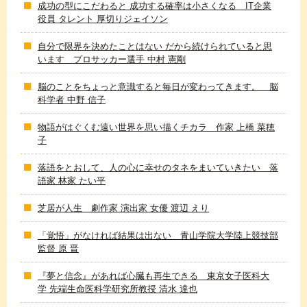
成功の型にこだわると 成功する確率は小さくなる IT企業
役員 タレント 厚切りジェイソン
自分で限界を決めたことはない だから続けられていると思
います プロサッカー選手 中村 憲剛
脳のことをちょっと意識すると毎日が変わってきます。 脳
科学者 中野 信子
物語がはぐくむ遠い世界を思い描くチカラ 作家 上橋 菜穂
子
落語をとおして、人の心に幸せのタネをまいていきたい 落
語家 林家 たい平
芝居が人生 劇作家 演出家 女優 渡辺 えり
「覚悟」がなければ結果は出ない 青山学院大学陸上競技部
監督 原 晋
『夢と信念』があれば心臓も再生できる 東京女子医科大
学 先端生命医科学研究所教授 清水 達也