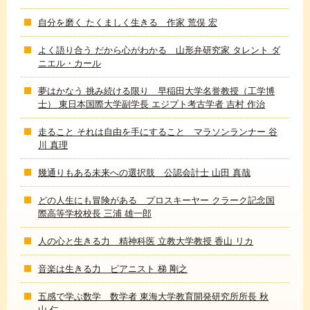
自分を磨く たくましく生きる 作家 荒俣 宏
よく語り合う だから心がわかる 山形弁研究家 タレント ダ
ニエル・カール
夢はかなう 挑み続ける限り 早稲田大学名誉教授（工学博
士） 東日本国際大学副学長 エジプト考古学者 吉村 作治
走ること それは自由を手にすること マラソンランナー 谷
川 真理
幾通りもある未来への選択肢 公認会計士 山田 真哉
どの人生にも冒険がある プロスキーヤー クラーク記念国
際高等学校校長 三浦 雄一郎
人の心と生きる力 精神科医 立教大学教授 香山 リカ
音楽は生きる力 ピアニスト 梯 剛之
五感で学ぶ数学 数学者 東海大学教育開発研究所所長 秋
山 仁