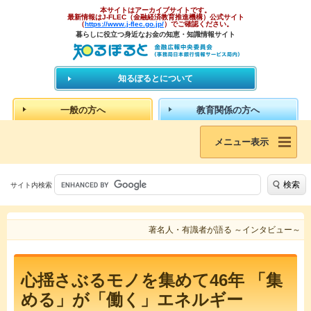
本サイトはアーカイブサイトです。
最新情報はJ-FLEC（金融経済教育推進機構）公式サイト
（
https://www.j-flec.go.jp/
）でご確認ください。
暮らしに役立つ身近なお金の知恵・知識情報サイト
知るぽるとについて
一般の方へ
教育関係の方へ
メニュー表示
検索
サイト内検索
著名人・有識者が語る ～インタビュー～
心揺さぶるモノを集めて46年 「集
める」が「働く」エネルギー