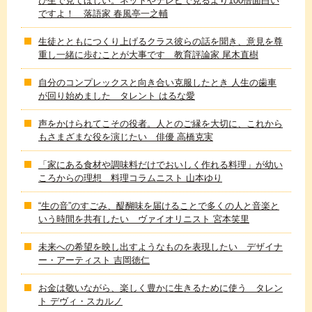
ひ生で見てほしい。ネットやテレビで見るより100倍面白い
ですよ！ 落語家 春風亭一之輔
生徒とともにつくり上げるクラス彼らの話を聞き、意見を尊
重し一緒に歩むことが大事です 教育評論家 尾木直樹
自分のコンプレックスと向き合い克服したとき 人生の歯車
が回り始めました タレント はるな愛
声をかけられてこその役者。人とのご縁を大切に、これから
もさまざまな役を演じたい 俳優 高橋克実
「家にある食材や調味料だけでおいしく作れる料理」が幼い
ころからの理想 料理コラムニスト 山本ゆり
“生の音”のすごみ、醍醐味を届けることで多くの人と音楽と
いう時間を共有したい ヴァイオリニスト 宮本笑里
未来への希望を映し出すようなものを表現したい デザイナ
ー・アーティスト 吉岡徳仁
お金は敬いながら、楽しく豊かに生きるために使う タレン
ト デヴィ・スカルノ