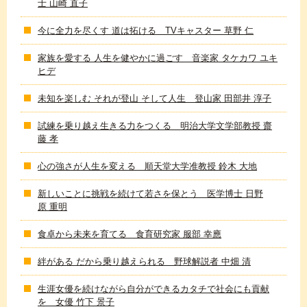
士 山崎 直子
今に全力を尽くす 道は拓ける TVキャスター 草野 仁
家族を愛する 人生を健やかに過ごす 音楽家 タケカワ ユキ
ヒデ
未知を楽しむ それが登山 そして人生 登山家 田部井 淳子
試練を乗り越え生きる力をつくる 明治大学文学部教授 齋
藤 孝
心の強さが人生を変える 順天堂大学准教授 鈴木 大地
新しいことに挑戦を続けて若さを保とう 医学博士 日野
原 重明
食卓から未来を育てる 食育研究家 服部 幸應
絆がある だから乗り越えられる 野球解説者 中畑 清
生涯女優を続けながら自分ができるカタチで社会にも貢献
を 女優 竹下 景子