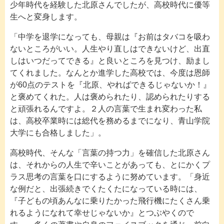
少年時代を経験した北原さんでしたが、高校時代に優等
生へと変身します。
「中学を退学になっても、母親は『お前はタバコを吸わ
ないところがいい。人生やり直しはできないけど、出直
しはいつだってできる』と良いところを見つけ、励まし
てくれました。なんとか進学した高校では、今度は恩師
が60点のテストを『北原、やればできるじゃないか！』
と褒めてくれた。人は褒められたり、認められたりする
と頑張れるんですよ。２人の言葉で生まれ変わった私
は、高校卒業時には総代を務めるまでになり、青山学院
大学にも合格しました」。
高校時代、そんな「言葉の持つ力」を確信した北原さん
は、それからの人生で辛いことがあっても、とにかくプ
ラス思考の言葉を口にするように努めています。「身近
な例だと、出張続きでくたくたになっている時には、
『子どもの頃あんなに乗りたかった飛行機にたくさん乗
れるようになれて幸せじゃないか』とつぶやくので