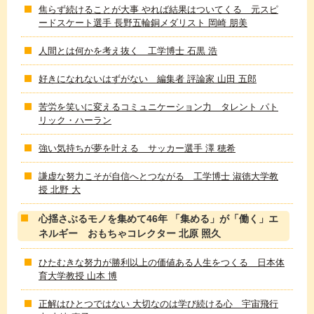
焦らず続けることが大事 やれば結果はついてくる 元スピ
ードスケート選手 長野五輪銅メダリスト 岡崎 朋美
人間とは何かを考え抜く 工学博士 石黒 浩
好きになれないはずがない 編集者 評論家 山田 五郎
苦労を笑いに変えるコミュニケーション力 タレント パト
リック・ハーラン
強い気持ちが夢を叶える サッカー選手 澤 穂希
謙虚な努力こそが自信へとつながる 工学博士 淑徳大学教
授 北野 大
心揺さぶるモノを集めて46年 「集める」が「働く」エ
ネルギー おもちゃコレクター 北原 照久
ひたむきな努力が勝利以上の価値ある人生をつくる 日本体
育大学教授 山本 博
正解はひとつではない 大切なのは学び続ける心 宇宙飛行