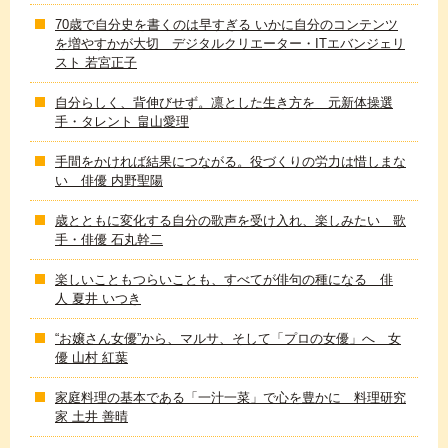
70歳で自分史を書くのは早すぎる いかに自分のコンテンツ
を増やすかが大切 デジタルクリエーター・ITエバンジェリ
スト 若宮正子
自分らしく、背伸びせず。凛とした生き方を 元新体操選
手・タレント 畠山愛理
手間をかければ結果につながる。役づくりの労力は惜しまな
い 俳優 内野聖陽
歳とともに変化する自分の歌声を受け入れ、楽しみたい 歌
手・俳優 石丸幹二
楽しいこともつらいことも、すべてが俳句の種になる 俳
人 夏井 いつき
“お嬢さん女優”から、マルサ、そして「プロの女優」へ 女
優 山村 紅葉
家庭料理の基本である「一汁一菜」で心を豊かに 料理研究
家 土井 善晴