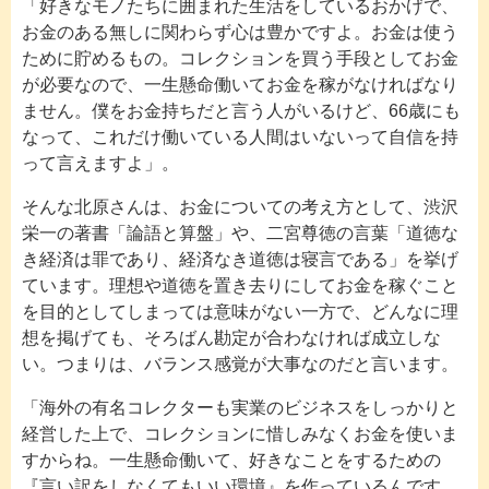
「好きなモノたちに囲まれた生活をしているおかげで、
お金のある無しに関わらず心は豊かですよ。お金は使う
ために貯めるもの。コレクションを買う手段としてお金
が必要なので、一生懸命働いてお金を稼がなければなり
ません。僕をお金持ちだと言う人がいるけど、66歳にも
なって、これだけ働いている人間はいないって自信を持
って言えますよ」。
そんな北原さんは、お金についての考え方として、渋沢
栄一の著書「論語と算盤」や、二宮尊徳の言葉「道徳な
き経済は罪であり、経済なき道徳は寝言である」を挙げ
ています。理想や道徳を置き去りにしてお金を稼ぐこと
を目的としてしまっては意味がない一方で、どんなに理
想を掲げても、そろばん勘定が合わなければ成立しな
い。つまりは、バランス感覚が大事なのだと言います。
「海外の有名コレクターも実業のビジネスをしっかりと
経営した上で、コレクションに惜しみなくお金を使いま
すからね。一生懸命働いて、好きなことをするための
『言い訳をしなくてもいい環境』を作っているんです