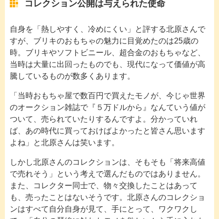
コレクション公開は与えられた使命
自身を「熱しやすく、冷めにくい」と評する北原さんで
すが、ブリキのおもちゃの魅力に目覚めたのは25歳の
時。ブリキやソフトビニール、超合金のおもちゃなど、
当時は大量に出回ったものでも、現代になって価値が高
騰しているものが数多くあります。
「当時おもちゃ屋で数百円で買えたモノが、今じゃ世界
のオークション雑誌で『５万ドルから』なんていう値が
ついて、売られていたりするんですよ。分かっていれ
ば、あの時代に買っておけばよかったと皆さん思います
よね」と北原さんは笑います。
しかし北原さんのコレクションは、そもそも「将来高値
で売れそう」という考えで選んだものではありません。
また、コレクター同士で、物々交換したことはあって
も、売ったことはないそうです。北原さんのコレクショ
ンはすべて自分自身が見て、手にとって、ワクワクし