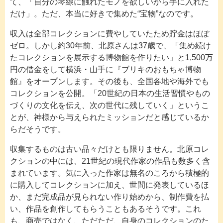
て、「自分の琴線に触れたモノを欲しいから手に入れた
だけ」。ただ、本当に好きで集めた“宝物”なのです。
収入は全部コレクションに費やしていたため貯金はほぼ
ゼロ。しかし約30年前、北原さんは37歳で、「集め続け
たコレクションを展示する博物館を作りたい」と1,500万
円の借金をして横浜・山手に『ブリキのおもちゃ博物
館』をオープンします。その後も、全国各地や海外でも
コレクションを公開。「20世紀の日本の生活習慣やもの
づくりの文化を伝え、次の世代に残していく」というこ
とが、神様から与えられたミッションだと感じているか
らだそうです。
収集するものは古い品々だけとも限りません。北原コレ
クションの中には、21世紀の現代作家の作品も数多く含
まれています。気に入った作家は無名のころから積極的
に購入してコレクションに加え、世間に発表しているほ
か、まだ完成品が見られない作り始めから、制作費を払
い、作品を創作してもらうこともあるそうです。これ
も、商売ではなく、ただただ、自身のコレクションのた