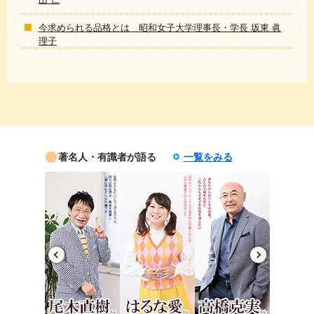
今求められる品格とは 昭和女子大学理事長・学長 坂東 眞
理子
著名人・有識者が語る
一覧をみる