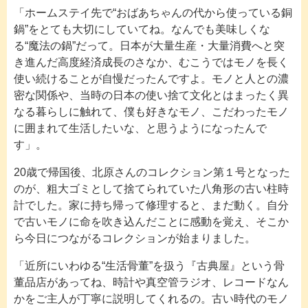
「ホームステイ先で“おばあちゃんの代から使っている銅
鍋”をとても大切にしていてね。なんでも美味しくな
る“魔法の鍋”だって。日本が大量生産・大量消費へと突
き進んだ高度経済成長のさなか、むこうではモノを長く
使い続けることが自慢だったんですよ。モノと人との濃
密な関係や、当時の日本の使い捨て文化とはまったく異
なる暮らしに触れて、僕も好きなモノ、こだわったモノ
に囲まれて生活したいな、と思うようになったんで
す」。
20歳で帰国後、北原さんのコレクション第１号となった
のが、粗大ゴミとして捨てられていた八角形の古い柱時
計でした。家に持ち帰って修理すると、まだ動く。自分
で古いモノに命を吹き込んだことに感動を覚え、そこか
ら今日につながるコレクションが始まりました。
「近所にいわゆる“生活骨董”を扱う『古典屋』という骨
董品店があってね、時計や真空管ラジオ、レコードなん
かをご主人が丁寧に説明してくれるの。古い時代のモノ