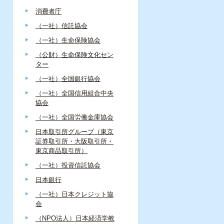
消費者庁
（一社）信託協会
（一社）生命保険協会
（公財）生命保険文化セン
ター
（一社）全国銀行協会
（一社）全国信用組合中央
協会
（一社）全国労働金庫協会
日本取引所グループ（東京
証券取引所・大阪取引所・
東京商品取引所）
（一社）投資信託協会
日本銀行
（一社）日本クレジット協
会
（NPO法人）日本経済学教