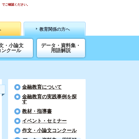
）でご確認ください。
へ
教育関係の方へ
文・小論文
データ・資料集・
コンクール
用語解説
金融教育について
⾦融教育の実践事例を探
す
教材・指導書
イベント・セミナー
作文・小論文コンクール