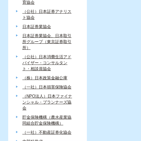
育協会
（公社）日本証券アナリス
ト協会
日本証券業協会
日本証券業協会、日本取引
所グループ（東京証券取引
所）
（公社）日本消費生活アド
バイザー・コンサルタン
ト・相談員協会
（株）日本政策金融公庫
（一社）日本損害保険協会
（NPO法人）日本ファイナ
ンシャル・プランナーズ協
会
貯金保険機構（農水産業協
同組合貯金保険機構）
（一社）不動産証券化協会