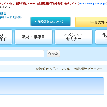
ブサイトです。
最新情報はJ-FLEC（金融経済教育推進機構）公式サイト
（
https://www.j-flec.go.jp/
報サイト
知るぽるとについて
一般の方
の
イベント・
作
教材・指導書
探す
セミナー
検索
お金の知恵を学ぶリンク集 ～金融学習ナビゲーター～