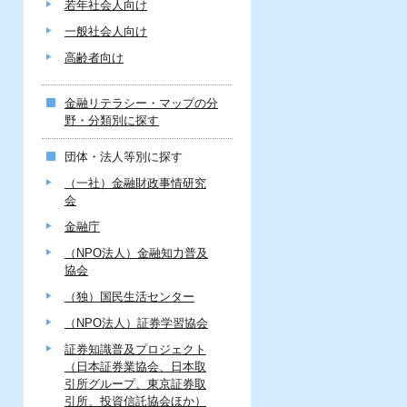
若年社会人向け
一般社会人向け
高齢者向け
金融リテラシー・マップの分
野・分類別に探す
団体・法人等別に探す
（一社）金融財政事情研究
会
金融庁
（NPO法人）金融知力普及
協会
（独）国民生活センター
（NPO法人）証券学習協会
証券知識普及プロジェクト
（日本証券業協会、日本取
引所グループ、東京証券取
引所、投資信託協会ほか）