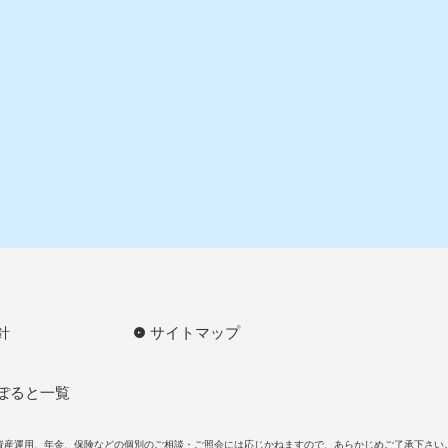
針
サイトマップ
ぽると一覧
資産運用、年金、保険などの個別のご相談・ご照会には応じかねますので、あらかじめご了承下さい