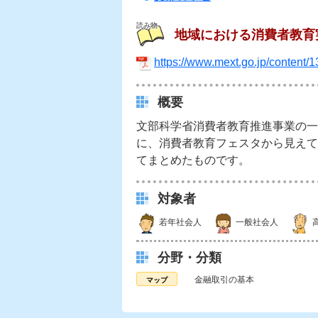
読み物
地域における消費者教育
https://www.mext.go.jp/content/
概要
文部科学省消費者教育推進事業の一
に、消費者教育フェスタから見えて
てまとめたものです。
対象者
若年社会人
一般社会人
分野・分類
金融取引の基本