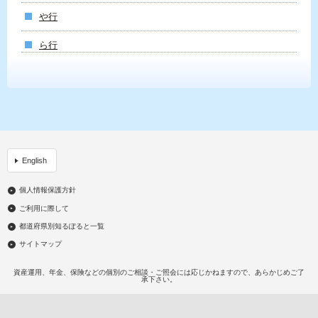
や行
ら行
English
個人情報保護方針
ご利用に際して
都道府県別知るぽると一覧
サイトマップ
資産運用、年金、保険などの個別のご相談・ご照会には応じかねますので、あらかじめご了
承下さい。