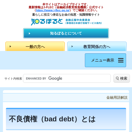
本サイトはアーカイブサイトです。
最新情報はJ-FLEC（金融経済教育推進機構）公式サイト
（
https://www.j-flec.go.jp/
）でご確認ください。
暮らしに役立つ身近なお金の知恵・知識情報サイト
知るぽるとについて
一般の方へ
教育関係の方へ
メニュー表示
検索
サイト内検索
金融用語解説
不良債権（bad debt）とは