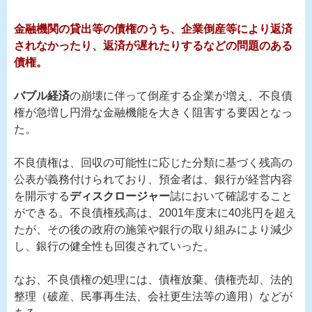
金融機関の貸出等の債権のうち、企業倒産等により返済
されなかったり、返済が遅れたりするなどの問題のある
債権。
バブル経済
の崩壊に伴って倒産する企業が増え、不良債
権が急増し円滑な金融機能を大きく阻害する要因となっ
た。
不良債権は、回収の可能性に応じた分類に基づく残高の
公表が義務付けられており、預金者は、銀行が経営内容
を開示する
ディスクロージャー
誌において確認すること
ができる。不良債権残高は、2001年度末に40兆円を超え
たが、その後の政府の施策や銀行の取り組みにより減少
し、銀行の健全性も回復されていった。
なお、不良債権の処理には、債権放棄、債権売却、法的
整理（破産、民事再生法、会社更生法等の適用）などが