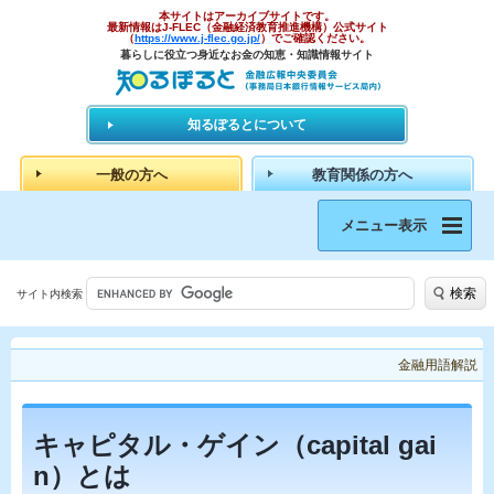
本サイトはアーカイブサイトです。
最新情報はJ-FLEC（金融経済教育推進機構）公式サイト
（
https://www.j-flec.go.jp/
）でご確認ください。
暮らしに役立つ身近なお金の知恵・知識情報サイト
知るぽるとについて
一般の方へ
教育関係の方へ
メニュー表示
検索
サイト内検索
金融用語解説
キャピタル・ゲイン（capital gai
n）とは