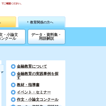
）でご確認ください。
へ
教育関係の方へ
文・小論文
データ・資料集・
コンクール
用語解説
金融教育について
⾦融教育の実践事例を探
す
教材・指導書
イベント・セミナー
作文・小論文コンクール