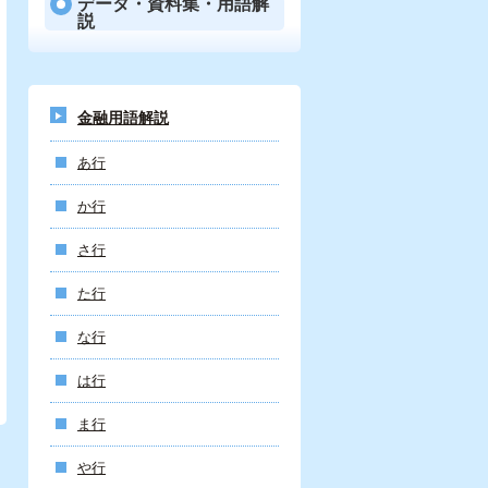
データ・資料集・用語解
説
金融用語解説
あ行
か行
さ行
た行
な行
は行
ま行
や行