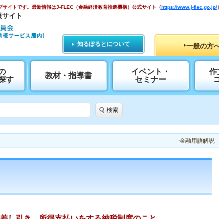
ブサイトです。
最新情報はJ-FLEC（金融経済教育推進機構）公式サイト
（
https://www.j-flec.go.jp/
報サイト
知るぽるとについて
一般の方
の
イベント・
作
教材・指導書
探す
セミナー
検索
金融用語解説
差し引き、所得支払いをする納税制度のこと。