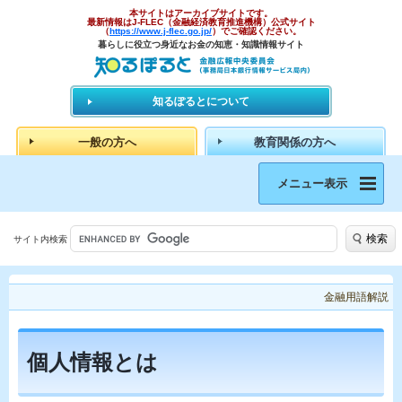
本サイトはアーカイブサイトです。
最新情報はJ-FLEC（金融経済教育推進機構）公式サイト
（
https://www.j-flec.go.jp/
）でご確認ください。
暮らしに役立つ身近なお金の知恵・知識情報サイト
知るぽるとについて
一般の方へ
教育関係の方へ
メニュー表示
検索
サイト内検索
金融用語解説
個人情報とは