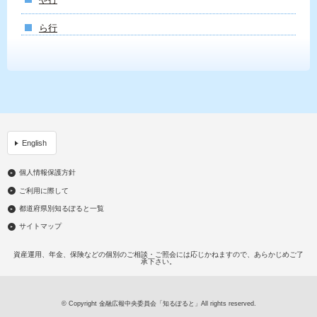
ら行
English
個人情報保護方針
ご利用に際して
都道府県別知るぽると一覧
サイトマップ
資産運用、年金、保険などの個別のご相談・ご照会には応じかねますので、あらかじめご了
承下さい。
© Copyright 金融広報中央委員会「知るぽると」All rights reserved.