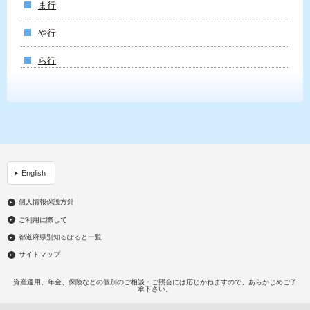
ま行
や行
ら行
English
個人情報保護方針
ご利用に際して
都道府県別知るぽると一覧
サイトマップ
資産運用、年金、保険などの個別のご相談・ご照会には応じかねますので、あらかじめご了
承下さい。