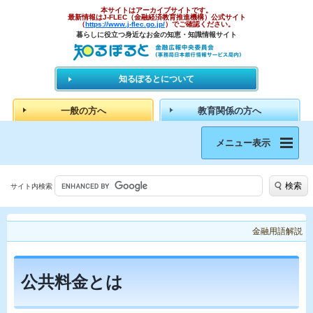
本サイトはアーカイブサイトです。
最新情報はJ-FLEC（金融経済教育推進機構）公式サイト
（
https://www.j-flec.go.jp/
）でご確認ください。
暮らしに役立つ身近なお金の知恵・知識情報サイト
知るぽるとについて
一般の方へ
教育関係の方へ
メニュー表示
検索
サイト内検索
金融用語解説
公共料金とは