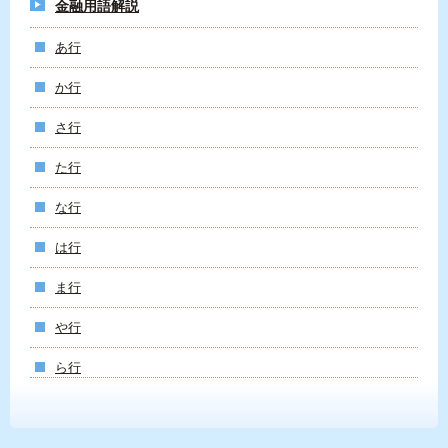
金融用語解説
あ行
か行
さ行
た行
な行
は行
ま行
や行
ら行