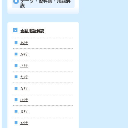
データ・資料集・用語解
説
金融用語解説
あ行
か行
さ行
た行
な行
は行
ま行
や行