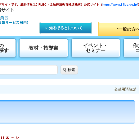
ブサイトです。
最新情報はJ-FLEC（金融経済教育推進機構）公式サイト
（
https://www.j-flec.go.jp/
報サイト
知るぽるとについて
一般の方
の
イベント・
作
教材・指導書
探す
セミナー
検索
金融用語解説
りること。