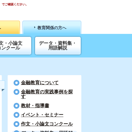
）でご確認ください。
へ
教育関係の方へ
文・小論文
データ・資料集・
コンクール
用語解説
金融教育について
⾦融教育の実践事例を探
す
教材・指導書
イベント・セミナー
作文・小論文コンクール