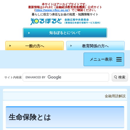
本サイトはアーカイブサイトです。
最新情報はJ-FLEC（金融経済教育推進機構）公式サイト
（
https://www.j-flec.go.jp/
）でご確認ください。
暮らしに役立つ身近なお金の知恵・知識情報サイト
知るぽるとについて
一般の方へ
教育関係の方へ
メニュー表示
検索
サイト内検索
金融用語解説
生命保険とは