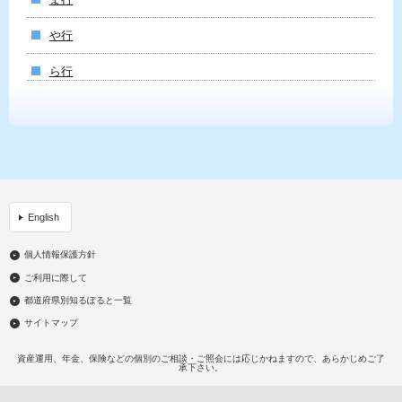
や行
ら行
English
個人情報保護方針
ご利用に際して
都道府県別知るぽると一覧
サイトマップ
資産運用、年金、保険などの個別のご相談・ご照会には応じかねますので、あらかじめご了
承下さい。