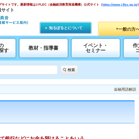
ブサイトです。
最新情報はJ-FLEC（金融経済教育推進機構）公式サイト
（
https://www.j-flec.go.jp/
報サイト
知るぽるとについて
一般の方
の
イベント・
作
教材・指導書
探す
セミナー
検索
金融用語解説
て銀行などにお金を預けることをいう。