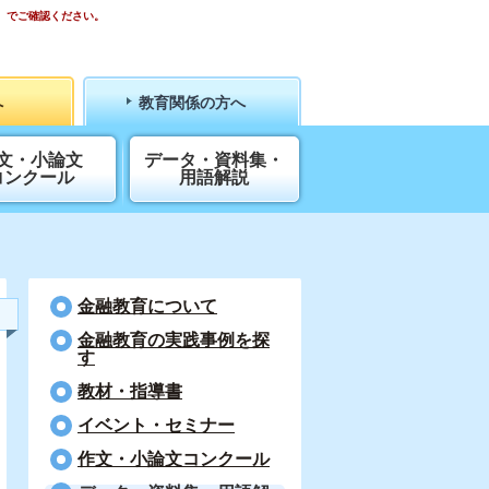
）でご確認ください。
へ
教育関係の方へ
文・小論文
データ・資料集・
コンクール
用語解説
金融教育について
⾦融教育の実践事例を探
す
教材・指導書
イベント・セミナー
作文・小論文コンクール