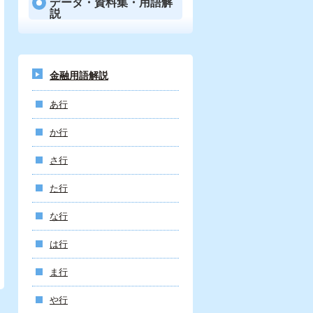
データ・資料集・用語解
説
金融用語解説
あ行
か行
さ行
た行
な行
は行
ま行
や行