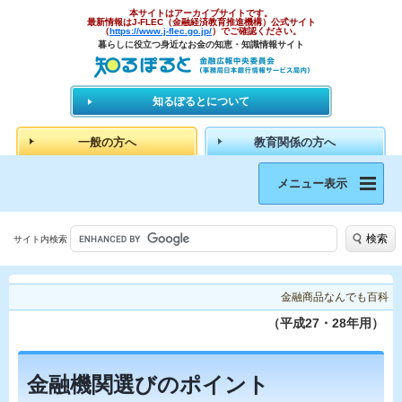
本サイトはアーカイブサイトです。
最新情報はJ-FLEC（金融経済教育推進機構）公式サイト
（
https://www.j-flec.go.jp/
）でご確認ください。
暮らしに役立つ身近なお金の知恵・知識情報サイト
知るぽるとについて
一般の方へ
教育関係の方へ
メニュー表示
検索
サイト内検索
金融商品なんでも百科
（平成27・28年用）
金融機関選びのポイント