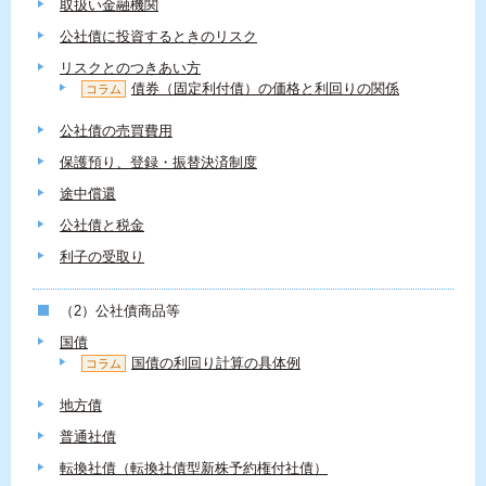
取扱い金融機関
公社債に投資するときのリスク
リスクとのつきあい方
債券（固定利付債）の価格と利回りの関係
コラム
公社債の売買費用
保護預り、登録・振替決済制度
途中償還
公社債と税金
利子の受取り
（2）公社債商品等
国債
国債の利回り計算の具体例
コラム
地方債
普通社債
転換社債（転換社債型新株予約権付社債）