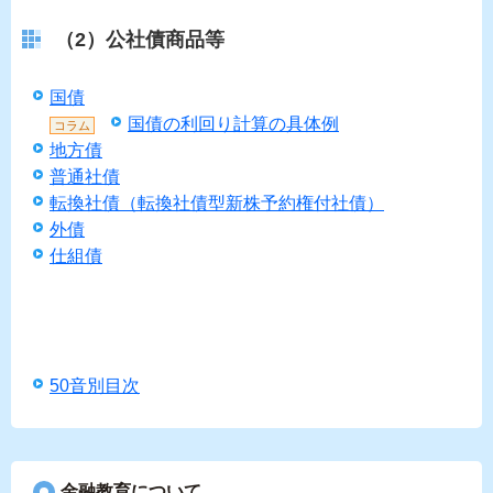
（2）公社債商品等
国債
国債の利回り計算の具体例
コラム
地方債
普通社債
転換社債（転換社債型新株予約権付社債）
外債
仕組債
50音別目次
金融教育について