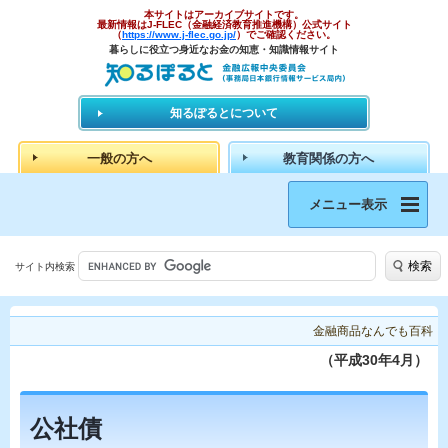
本サイトはアーカイブサイトです。
最新情報はJ-FLEC（金融経済教育推進機構）公式サイト
（
https://www.j-flec.go.jp/
）でご確認ください。
暮らしに役立つ身近なお金の知恵・知識情報サイト
知るぽるとについて
一般の方へ
教育関係の方へ
メニュー表示
検索
サイト内検索
金融商品なんでも百科
（平成30年4月）
公社債