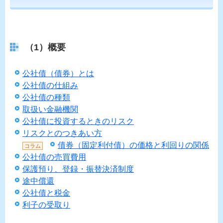
（1）概要
公社債（債券）とは
公社債の仕組み
公社債の種類
取扱い金融機関
公社債に投資するときのリスク
リスクとのつきあい方
債券（固定利付債）の価格と利回りの関係
コラム
公社債の売買費用
保護預り、登録・振替決済制度
途中償還
公社債と税金
利子の受取り