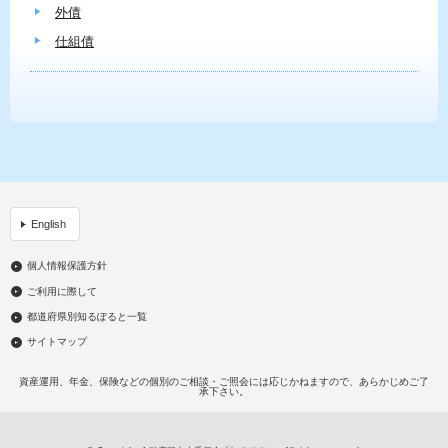
外債
仕組債
English
個人情報保護方針
ご利用に際して
都道府県別知るぽると一覧
サイトマップ
資産運用、年金、保険などの個別のご相談・ご照会には応じかねますので、あらかじめご了
承下さい。