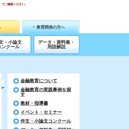
）でご確認ください。
へ
教育関係の方へ
文・小論文
データ・資料集・
コンクール
用語解説
金融教育について
⾦融教育の実践事例を探
す
教材・指導書
イベント・セミナー
作文・小論文コンクール