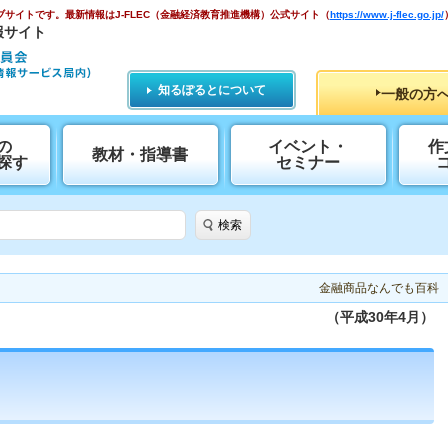
ブサイトです。
最新情報はJ-FLEC（金融経済教育推進機構）公式サイト
（
https://www.j-flec.go.jp/
報サイト
知るぽるとについて
一般の方
の
イベント・
作
教材・指導書
探す
セミナー
検索
金融商品なんでも百科
（平成30年4月）