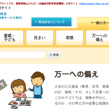
ブサイトです。
最新情報はJ-FLEC（金融経済教育推進機構）公式サイト
（
https://www.j-flec.go.jp/
報サイト
知るぽるとについて
一般の方
家庭・
万一への
住まい
老後
子ども
備え
検索
人生の三大資金（教育、住宅、老後
のが、病気・ケガ、そして災害への
このカテゴリでは、保険を中心に、
るのか、その考え方や必要な知識を