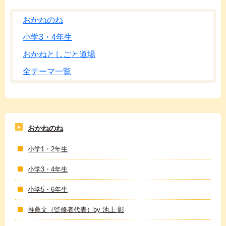
おかねのね
小学3・4年生
おかねとしごと道場
全テーマ一覧
おかねのね
小学1・2年生
小学3・4年生
小学5・6年生
推薦文（監修者代表）by 池上 彰