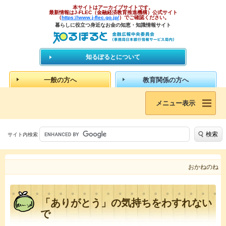
本サイトはアーカイブサイトです。
最新情報はJ-FLEC（金融経済教育推進機構）公式サイト
（
https://www.j-flec.go.jp/
）でご確認ください。
暮らしに役立つ身近なお金の知恵・知識情報サイト
知るぽるとについて
一般の方へ
教育関係の方へ
メニュー表示
検索
サイト内検索
おかねのね
「ありがとう」の気持ちをわすれない
で