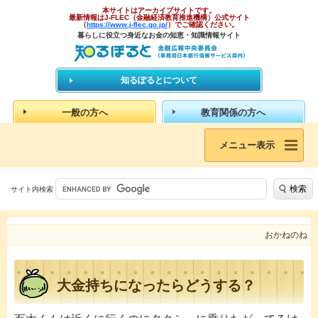
本サイトはアーカイブサイトです。
最新情報はJ-FLEC（金融経済教育推進機構）公式サイト
（
https://www.j-flec.go.jp/
）でご確認ください。
暮らしに役立つ身近なお金の知恵・知識情報サイト
知るぽるとについて
一般の方へ
教育関係の方へ
メニュー表示
検索
サイト内検索
おかねのね
大金持ちになったらどうする？