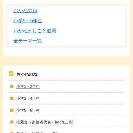
おかねのね
小学5・6年生
おかねとしごと道場
全テーマ一覧
おかねのね
小学1・2年生
小学3・4年生
小学5・6年生
推薦文（監修者代表）by 池上 彰