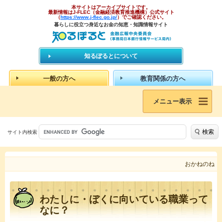
本サイトはアーカイブサイトです。
最新情報はJ-FLEC（金融経済教育推進機構）公式サイト
（
https://www.j-flec.go.jp/
）でご確認ください。
暮らしに役立つ身近なお金の知恵・知識情報サイト
知るぽるとについて
一般の方へ
教育関係の方へ
メニュー表示
検索
サイト内検索
おかねのね
わたしに・ぼくに向いている職業って
なに？