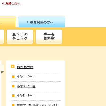
）でご確認ください。
へ
教育関係の方へ
暮らしの
データ
チェック
資料室
おかねのね
小学1・2年生
小学3・4年生
小学5・6年生
推薦文（監修者代表）by 池上