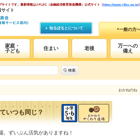
ブサイトです。
最新情報はJ-FLEC（金融経済教育推進機構）公式サイト
（
https://www.j-flec.go.jp/
報サイト
知るぽるとについて
一般の方
家庭・
万一への
住まい
老後
子ども
備え
検索
おかねのね
ていつも同じ？
場。ずいぶん活気がありますね！