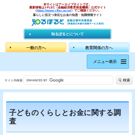
本サイトはアーカイブサイトです。
最新情報はJ-FLEC（金融経済教育推進機構）公式サイト
（
https://www.j-flec.go.jp/
）でご確認ください。
暮らしに役立つ身近なお金の知恵・知識情報サイト
知るぽるとについて
一般の方へ
教育関係の方へ
メニュー表示
検索
サイト内検索
子どものくらしとお金に関する調
査