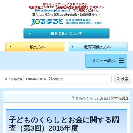
本サイトはアーカイブサイトです。
最新情報はJ-FLEC（金融経済教育推進機構）公式サイト
（
https://www.j-flec.go.jp/
）でご確認ください。
暮らしに役立つ身近なお金の知恵・知識情報サイト
知るぽるとについて
一般の方へ
教育関係の方へ
メニュー表示
検索
サイト内検索
子どものくらしとお金に関する調査
子どものくらしとお金に関する調
査（第3回）2015年度