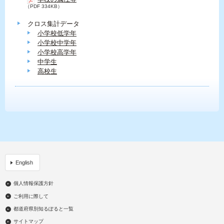
（PDF 334KB）
クロス集計データ
小学校低学年
小学校中学年
小学校高学年
中学生
高校生
English
個人情報保護方針
ご利用に際して
都道府県別知るぽると一覧
サイトマップ