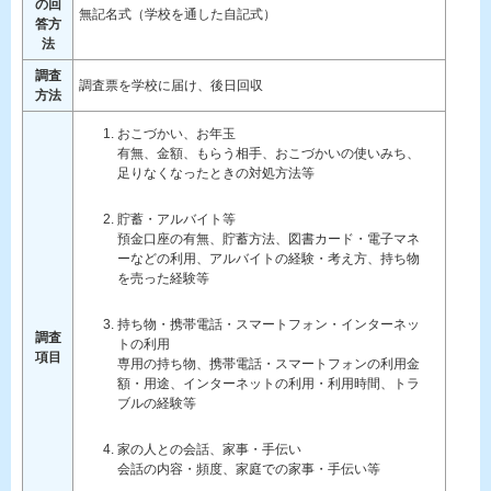
の回
無記名式（学校を通した自記式）
答方
法
調査
調査票を学校に届け、後日回収
方法
おこづかい、お年玉
有無、金額、もらう相手、おこづかいの使いみち、
足りなくなったときの対処方法等
貯蓄・アルバイト等
預金口座の有無、貯蓄方法、図書カード・電子マネ
ーなどの利用、アルバイトの経験・考え方、持ち物
を売った経験等
持ち物・携帯電話・スマートフォン・インターネッ
調査
トの利用
項目
専用の持ち物、携帯電話・スマートフォンの利用金
額・用途、インターネットの利用・利用時間、トラ
ブルの経験等
家の人との会話、家事・手伝い
会話の内容・頻度、家庭での家事・手伝い等