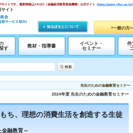
ブサイトです。
最新情報はJ-FLEC（金融経済教育推進機構）公式サイト
（
https://www.j-flec.go.jp/
報サイト
知るぽるとについて
一般の方
の
イベント・
作
教材・指導書
探す
セミナー
検索
先生のための金融教育セミナー
2024年度 先生のための金融教育セミナー
もち、理想の消費生活を創造する生徒
た金融教育～