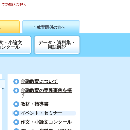
）でご確認ください。
へ
教育関係の方へ
文・小論文
データ・資料集・
コンクール
用語解説
金融教育について
⾦融教育の実践事例を探
す
教材・指導書
イベント・セミナー
作文・小論文コンクール