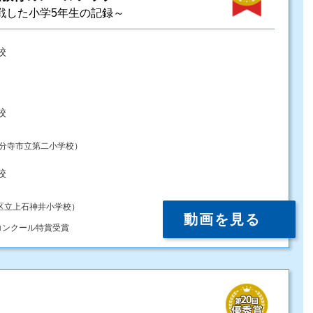
戦した小学5年生の記録～
校
校
国分寺市立第二小学校）
校
区立上石神井小学校）
動画を見る
コンクール特賞受賞