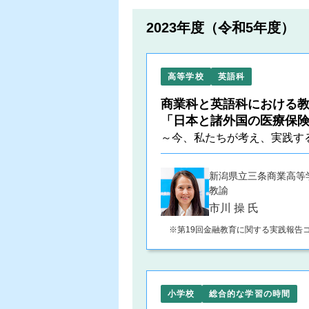
2023年度（令和5年度）
高等学校
英語科
商業科と英語科における
「日本と諸外国の医療保
～今、私たちが考え、実践す
新潟県立三条商業高等
教諭
市川 操 氏
第19回金融教育に関する実践報告
小学校
総合的な学習の時間