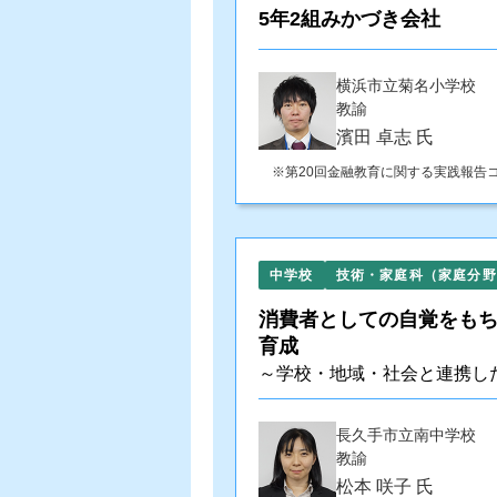
5年2組みかづき会社
横浜市立菊名小学校
教諭
濱田 卓志 氏
第20回金融教育に関する実践報告
中学校
技術・家庭科（家庭分野
消費者としての自覚をも
育成
～学校・地域・社会と連携し
長久手市立南中学校
教諭
松本 咲子 氏