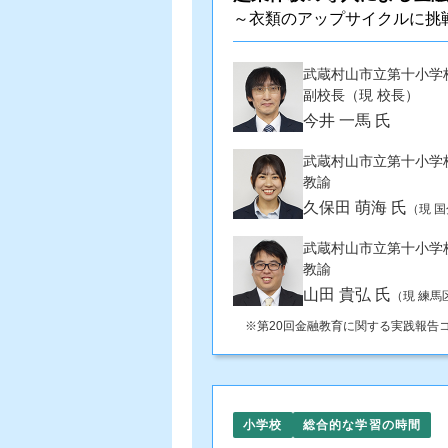
～衣類のアップサイクルに挑
武蔵村山市立第十小学
副校長（現 校長）
今井 一馬 氏
武蔵村山市立第十小学
教諭
久保田 萌海 氏
（現 
武蔵村山市立第十小学
教諭
山田 貴弘 氏
（現 練馬
第20回金融教育に関する実践報告
小学校
総合的な学習の時間