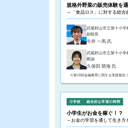
規格外野菜の販売体験を
～「食品ロス」に対する総合
武蔵村山市立第十小学
副校長
今井 一馬 氏
武蔵村山市立第十小学
教諭
久保田 萌海 氏
第19回金融教育に関する実践報告
小学校
総合的な学習の時間
小学生がお金を稼ぐ！？
～お金の学習を通して生き方