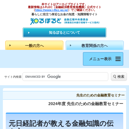
本サイトはアーカイブサイトです。
最新情報はJ-FLEC（金融経済教育推進機構）公式サイト
（
https://www.j-flec.go.jp/
）でご確認ください。
暮らしに役立つ身近なお金の知恵・知識情報サイト
知るぽるとについて
一般の方へ
教育関係の方へ
メニュー表示
検索
サイト内検索
先生のための金融教育セミナー
2024年度 先生のための金融教育セミナー
元日経記者が教える金融知識の伝