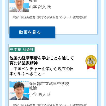
教諭
山本 銀兵 氏
第18回金融教育に関する実践報告コンクール優秀賞受賞
動画を見る
中学校
社会科
他国の経済事情を学ぶことを通して
育む起業家精神
～中国ベンチャー企業から現在の日
本が学ぶべきこと～
春日部市立武里中学校
教諭
小谷 勇人 氏
第18回金融教育に関する実践報告コンクール優秀賞受賞