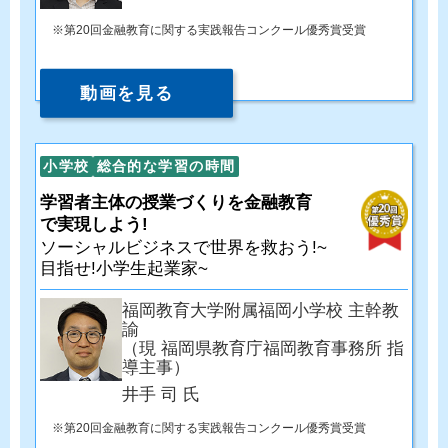
第20回金融教育に関する実践報告コンクール優秀賞受賞
動画を見る
小学校
総合的な学習の時間
学習者主体の授業づくりを金融教育
で実現しよう!
ソーシャルビジネスで世界を救おう!~
目指せ!小学生起業家~
福岡教育大学附属福岡小学校 主幹教
諭
（現 福岡県教育庁福岡教育事務所 指
導主事）
井手 司 氏
第20回金融教育に関する実践報告コンクール優秀賞受賞