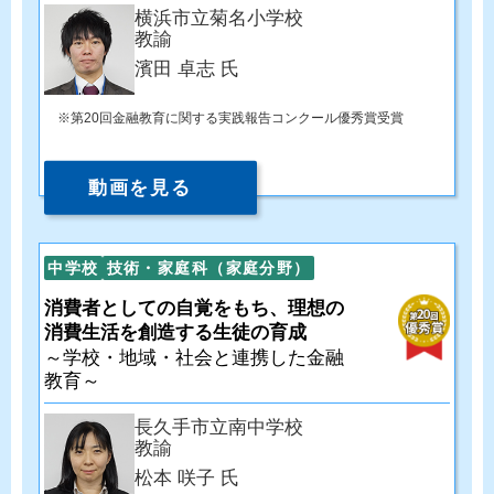
横浜市立菊名小学校
教諭
濱田 卓志 氏
第20回金融教育に関する実践報告コンクール優秀賞受賞
動画を見る
中学校
技術・家庭科（家庭分野）
消費者としての自覚をもち、理想の
消費生活を創造する生徒の育成
～学校・地域・社会と連携した金融
教育～
長久手市立南中学校
教諭
松本 咲子 氏