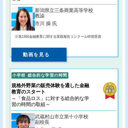
新潟県立三条商業高等学校
教諭
市川 操 氏
第19回金融教育に関する実践報告コンクール特賞受賞
動画を見る
小学校
総合的な学習の時間
規格外野菜の販売体験を通した金融
教育のスタート
～「食品ロス」に対する総合的な学
習の時間の取組～
武蔵村山市立第十小学校
副校長