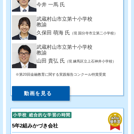
今井 一馬 氏
武蔵村山市立第十小学校
教諭
久保田 萌海 氏
（現 国分寺市立第二小学校）
武蔵村山市立第十小学校
教諭
山田 貴弘 氏
（現 練馬区立上石神井小学校）
第20回金融教育に関する実践報告コンクール特賞受賞
動画を見る
小学校
総合的な学習の時間
5年2組みかづき会社