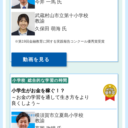
今井 一馬 氏
武蔵村山市立第十小学校
教諭
久保田 萌海 氏
第19回金融教育に関する実践報告コンクール優秀賞受賞
動画を見る
小学校
総合的な学習の時間
小学生がお金を稼ぐ！？
～お金の学習を通して生き方をより
良くしよう～
横須賀市立夏島小学校
教諭