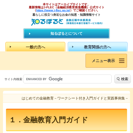
本サイトはアーカイブサイトです。
最新情報はJ-FLEC（金融経済教育推進機構）公式サイト
（
https://www.j-flec.go.jp/
）でご確認ください。
暮らしに役立つ身近なお金の知恵・知識情報サイト
知るぽるとについて
一般の方へ
教育関係の方へ
メニュー表示
検索
サイト内検索
はじめての金融教育－ワークシート付き入門ガイドと実践事例集－
１．金融教育入門ガイド