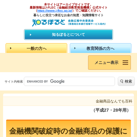
本サイトはアーカイブサイトです。
最新情報はJ-FLEC（金融経済教育推進機構）公式サイト
（
https://www.j-flec.go.jp/
）でご確認ください。
暮らしに役立つ身近なお金の知恵・知識情報サイト
知るぽるとについて
一般の方へ
教育関係の方へ
メニュー表示
検索
サイト内検索
金融商品なんでも百科
（平成27・28年用）
金融機関破綻時の金融商品の保護に