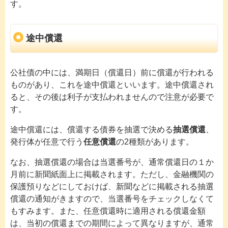
す。
途中償還
公社債の中には、満期日（償還日）前に償還が行われる
ものがあり、これを途中償還といいます。途中償還され
ると、その後は利子が支払われませんので注意が必要で
す。
途中償還には、償還する債券を抽選で決める
抽選償還
、
発行体が任意で行う
任意償還
の2種類があります。
なお、抽選償還の場合は当選番号が、通常償還日の１か
月前に新聞紙面上に掲載されます。ただし、金融機関の
保護預りなどにしておけば、新聞などに掲載される抽選
償還の通知がきますので、当選番号をチェックしなくて
もすみます。また、任意償還時に適用される償還金額
は、当初の償還までの期間によって異なりますが、通常