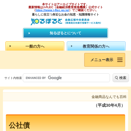
本サイトはアーカイブサイトです。
最新情報はJ-FLEC（金融経済教育推進機構）公式サイト
（
https://www.j-flec.go.jp/
）でご確認ください。
暮らしに役立つ身近なお金の知恵・知識情報サイト
知るぽるとについて
一般の方へ
教育関係の方へ
メニュー表示
検索
サイト内検索
金融商品なんでも百科
（平成30年4月）
公社債