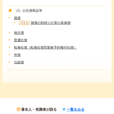
（2）公社債商品等
国債
国債の利回り計算の具体例
コラム
地方債
普通社債
転換社債（転換社債型新株予約権付社債）
外債
仕組債
著名人・有識者が語る
一覧をみる