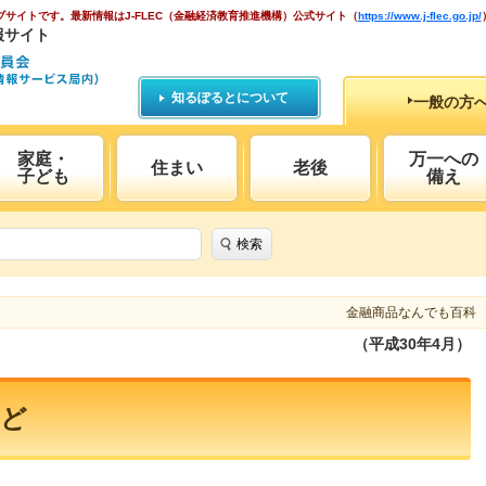
ブサイトです。
最新情報はJ-FLEC（金融経済教育推進機構）公式サイト
（
https://www.j-flec.go.jp/
報サイト
知るぽるとについて
一般の方
家庭・
万一への
住まい
老後
子ども
備え
検索
金融商品なんでも百科
（平成30年4月）
など