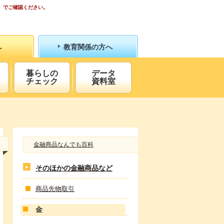
）でご確認ください。
へ
教育関係の方へ
暮らしの
データ
チェック
資料室
金融商品なんでも百科
そのほかの金融商品など
商品先物取引
金