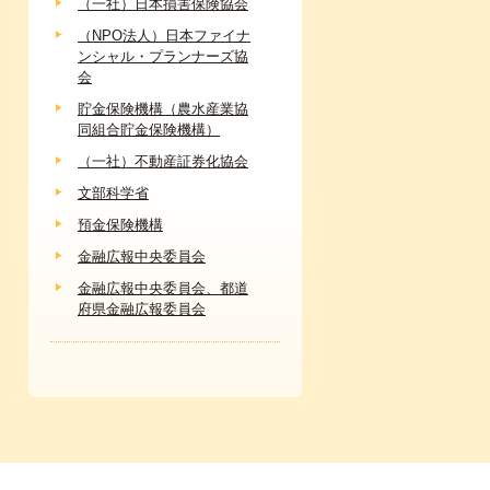
（一社）日本損害保険協会
（NPO法人）日本ファイナ
ンシャル・プランナーズ協
会
貯金保険機構（農水産業協
同組合貯金保険機構）
（一社）不動産証券化協会
文部科学省
預金保険機構
金融広報中央委員会
金融広報中央委員会、都道
府県金融広報委員会