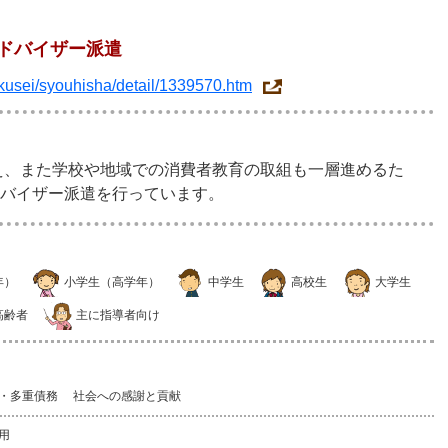
ドバイザー派遣
kusei/syouhisha/detail/1339570.htm
据え、また学校や地域での消費者教育の取組も一層進めるた
バイザー派遣を行っています。
年）
小学生（高学年）
中学生
高校生
大学生
高齢者
主に指導者向け
・多重債務
社会への感謝と貢献
用