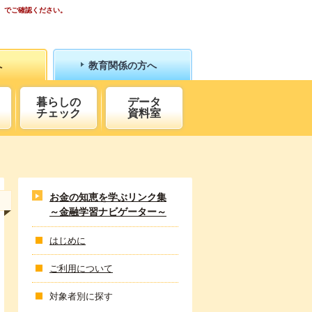
）でご確認ください。
へ
教育関係の方へ
暮らしの
データ
チェック
資料室
お金の知恵を学ぶリンク集
～金融学習ナビゲーター～
はじめに
ご利用について
対象者別に探す