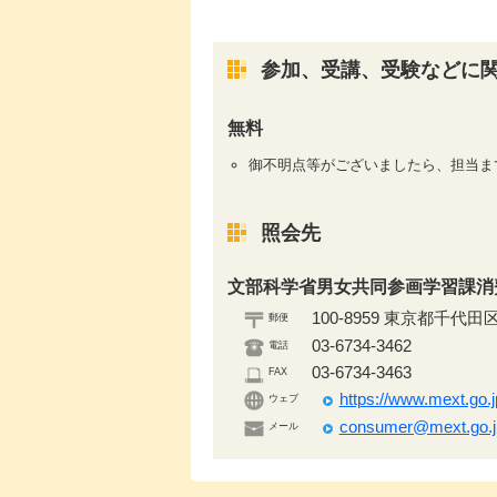
参加、受講、受験などに
無料
御不明点等がございましたら、担当ま
照会先
文部科学省男女共同参画学習課消
100-8959 東京都千代田区
郵便
03-6734-3462
電話
03-6734-3463
FAX
https://www.mext.go.
ウェブ
consumer@mext.go.j
メール