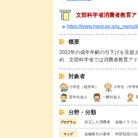
講師派遣
文部科学省消費者教育ア
https://www.mext.go.jp/a_menu/i
概要
2022年の成年年齢の引下げを見
め、文部科学省では消費者教育アド
対象者
小学生（低学年）
小学生（中学
若年社会人
一般社会人
分野・分類
自立した消費者
金融トラブル
金融取引の基本
外部知見の活