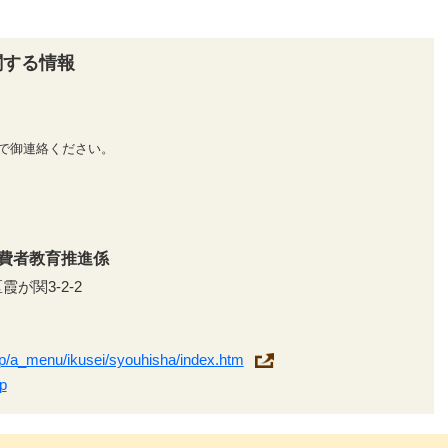
関する情報
で御連絡ください。
費者教育推進係
霞が関3-2-2
jp/a_menu/ikusei/syouhisha/index.htm
p