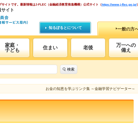
ブサイトです。
最新情報はJ-FLEC（金融経済教育推進機構）公式サイト
（
https://www.j-flec.go.jp/
報サイト
知るぽるとについて
一般の方
家庭・
万一への
住まい
老後
子ども
備え
検索
お金の知恵を学ぶリンク集 ～金融学習ナビゲーター～