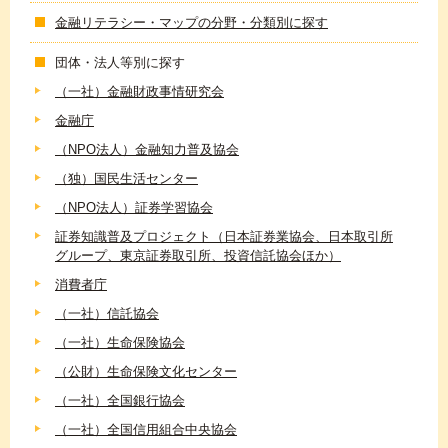
金融リテラシー・マップの分野・分類別に探す
団体・法人等別に探す
（一社）金融財政事情研究会
金融庁
（NPO法人）金融知力普及協会
（独）国民生活センター
（NPO法人）証券学習協会
証券知識普及プロジェクト（日本証券業協会、日本取引所
グループ、東京証券取引所、投資信託協会ほか）
消費者庁
（一社）信託協会
（一社）生命保険協会
（公財）生命保険文化センター
（一社）全国銀行協会
（一社）全国信用組合中央協会