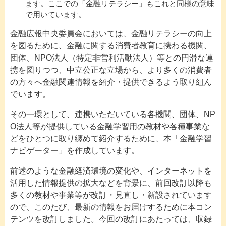
ます。ここでの「金融リテラシー」もこれと同様の意味
で用いています。
金融広報中央委員会においては、金融リテラシーの向上
を図るために、金融に関する消費者教育に携わる機関、
団体、NPO法人（特定非営利活動法人）等との円滑な連
携を図りつつ、中立公正な立場から、より多くの消費者
の方々へ金融関連情報を紹介・提供できるよう取り組ん
でいます。
その一環として、連携いただいている各機関、団体、NP
O法人等が提供している金融学習用の教材や各種事業な
どをひとつに取り纏めて紹介するために、本「金融学習
ナビゲーター」を作成しています。
前述のような金融経済環境の変化や、インターネットを
活用した情報提供の拡大などを背景に、前回改訂以降も
多くの教材や事業等が改訂・見直し・新設されています
ので、このたび、最新の情報をお届けするために本コン
テンツを改訂しました。今回の改訂にあたっては、収録