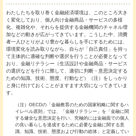
わたしたちを取り巻く金融経済環境は、このところ大き
く変化しており、個人向け金融商品・サービスの多様
化、複雑化や、それらを提供する金融機関のチャネル増
加などの動きが広がってきています。こうした中、消費
者一人ひとりがより豊かな暮らしを手にするためには、
環境変化を読み取りながら、自らが「自己責任」を持っ
て主体的に適確な判断や選択を行うことが必要となって
おり、金融リテラシー（生活設計や金融商品・サービス
の選択などを行うに際して、適切に判断・意思決定する
ための知識、技術、態度、行動など）（注）をしっかり
と身に付けておくことがますます大切になってきていま
す。
（注）OECDの「金融教育のための国家戦略に関するハ
イレベル原則」では、「金融リテラシー」を「金融に関
する健全な意思決定を行い、究極的には金融面での個人
の良い暮らしを達成するために必要な金融に関する意
識、知識、技術、態度および行動の総体」と定義してい