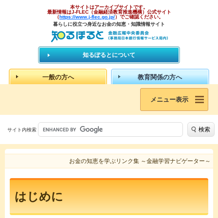
本サイトはアーカイブサイトです。
最新情報はJ-FLEC（金融経済教育推進機構）公式サイト
（
https://www.j-flec.go.jp/
）でご確認ください。
暮らしに役立つ身近なお金の知恵・知識情報サイト
知るぽるとについて
一般の方へ
教育関係の方へ
メニュー表示
検索
サイト内検索
お金の知恵を学ぶリンク集 ～金融学習ナビゲーター～
はじめに