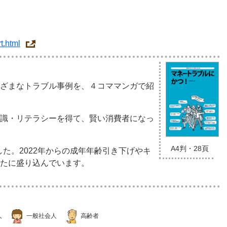
rt.html
ざまなトラブル事例を、４コママンガで紹
識・リテラシーを得て、賢い消費者になっ
A4判・28頁
した。2022年からの成年年齢引き下げやキ
たに盛り込んでいます。
人
一般社会人
高齢者