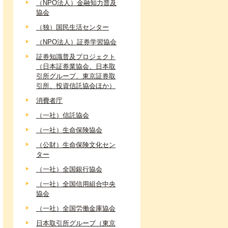
（NPO法人）金融知力普及
協会
（独）国民生活センター
（NPO法人）証券学習協会
証券知識普及プロジェクト
（日本証券業協会、日本取
引所グループ、東京証券取
引所、投資信託協会ほか）
消費者庁
（一社）信託協会
（一社）生命保険協会
（公財）生命保険文化セン
ター
（一社）全国銀行協会
（一社）全国信用組合中央
協会
（一社）全国労働金庫協会
日本取引所グループ（東京