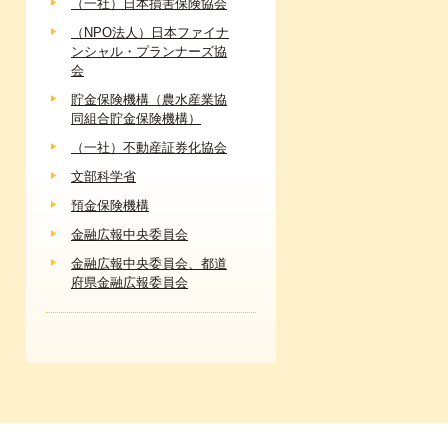
（一社）日本損害保険協会
（NPO法人）日本ファイナ
ンシャル・プランナーズ協
会
貯金保険機構（農水産業協
同組合貯金保険機構）
（一社）不動産証券化協会
文部科学省
預金保険機構
金融広報中央委員会
金融広報中央委員会、都道
府県金融広報委員会