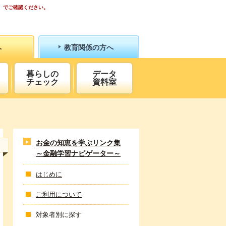
）でご確認ください。
へ
教育関係の方へ
暮らしの
データ
チェック
資料室
お金の知恵を学ぶリンク集
～金融学習ナビゲーター～
はじめに
ご利用について
対象者別に探す