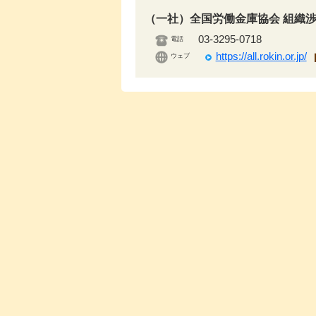
（一社）全国労働金庫協会 組織
03-3295-0718
電話
https://all.rokin.or.jp/
ウェブ