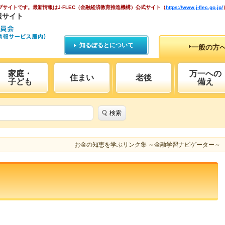
ブサイトです。
最新情報はJ-FLEC（金融経済教育推進機構）公式サイト
（
https://www.j-flec.go.jp/
報サイト
知るぽるとについて
一般の方
家庭・
万一への
住まい
老後
子ども
備え
検索
お金の知恵を学ぶリンク集 ～金融学習ナビゲーター～