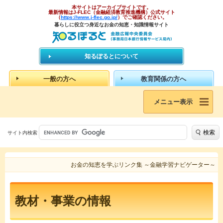
本サイトはアーカイブサイトです。
最新情報はJ-FLEC（金融経済教育推進機構）公式サイト
（
https://www.j-flec.go.jp/
）でご確認ください。
暮らしに役立つ身近なお金の知恵・知識情報サイト
知るぽるとについて
一般の方へ
教育関係の方へ
メニュー表示
検索
サイト内検索
お金の知恵を学ぶリンク集 ～金融学習ナビゲーター～
教材・事業の情報