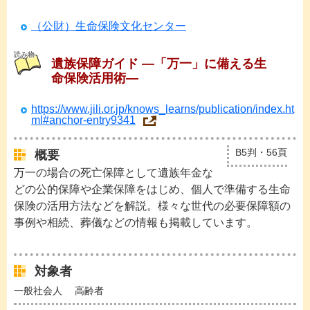
（公財）生命保険文化センター
読み物
遺族保障ガイド ―「万一」に備える生
命保険活用術―
https://www.jili.or.jp/knows_learns/publication/index.ht
ml#anchor-entry9341
B5判・56頁
概要
万一の場合の死亡保障として遺族年金な
どの公的保障や企業保障をはじめ、個人で準備する生命
保険の活用方法などを解説。様々な世代の必要保障額の
事例や相続、葬儀などの情報も掲載しています。
対象者
一般社会人
高齢者