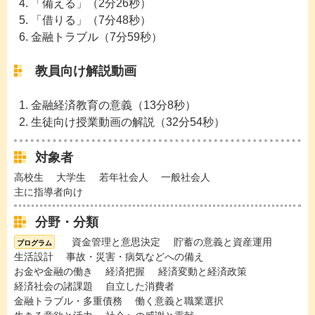
「備える」（2分26秒）
「借りる」（7分48秒）
金融トラブル（7分59秒）
教員向け解説動画
金融経済教育の意義（13分8秒）
生徒向け授業動画の解説（32分54秒）
対象者
高校生
大学生
若年社会人
一般社会人
主に指導者向け
分野・分類
資金管理と意思決定
貯蓄の意義と資産運用
生活設計
事故・災害・病気などへの備え
お金や金融の働き
経済把握
経済変動と経済政策
経済社会の諸課題
自立した消費者
金融トラブル・多重債務
働く意義と職業選択