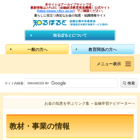
本サイトはアーカイブサイトです。
最新情報はJ-FLEC（金融経済教育推進機構）公式サイト
（
https://www.j-flec.go.jp/
）でご確認ください。
暮らしに役立つ身近なお金の知恵・知識情報サイト
知るぽるとについて
一般の方へ
教育関係の方へ
メニュー表示
検索
サイト内検索
お金の知恵を学ぶリンク集 ～金融学習ナビゲーター～
教材・事業の情報