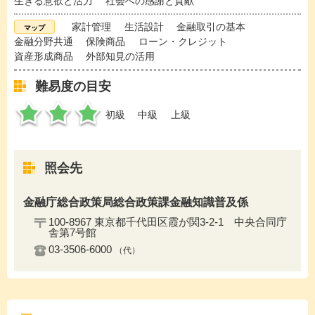
生きる意欲と活力
社会への感謝と貢献
家計管理
生活設計
金融取引の基本
金融分野共通
保険商品
ローン・クレジット
資産形成商品
外部知見の活用
難易度の目安
初級
中級
上級
照会先
金融庁総合政策局総合政策課金融知識普及係
100-8967 東京都千代田区霞が関3-2-1 中央合同庁
舎第7号館
03-3506-6000
（代）