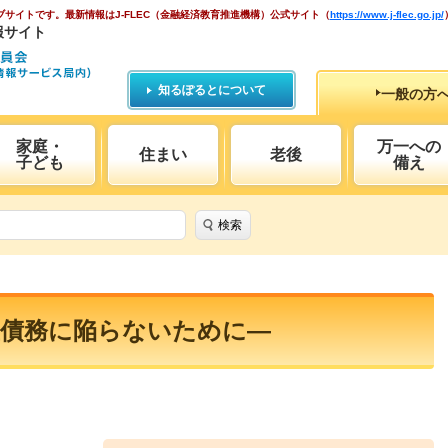
ブサイトです。
最新情報はJ-FLEC（金融経済教育推進機構）公式サイト
（
https://www.j-flec.go.jp/
報サイト
知るぽるとについて
一般の方
家庭・
万一への
住まい
老後
子ども
備え
検索
重債務に陥らないために―