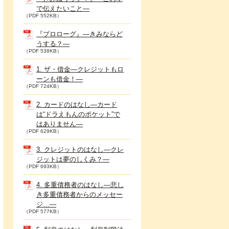
で伝えたいこと―
（PDF 552KB）
『プロローグ』―きみならど
うする？―
（PDF 538KB）
1. ザ・借金―クレジットもロ
ーンも借金！―
（PDF 724KB）
2. カードのはなし―カード
は“ドラえもんのポケット”で
はありません―
（PDF 629KB）
3. クレジットのはなし―クレ
ジットは夢のしくみ？―
（PDF 693KB）
4. 多重債務者のはなし―悲し
き多重債務者からのメッセー
ジ…―
（PDF 577KB）