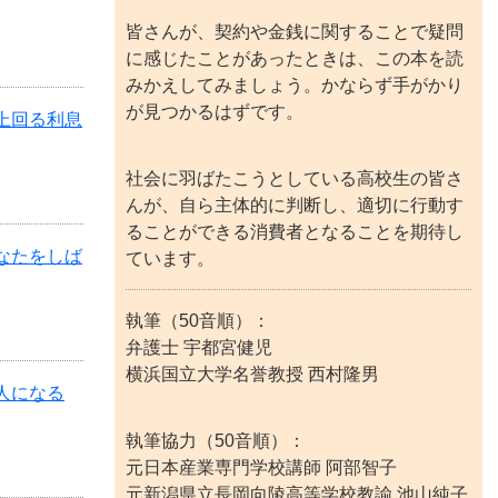
皆さんが、契約や金銭に関することで疑問
に感じたことがあったときは、この本を読
みかえしてみましょう。かならず手がかり
が見つかるはずです。
を上回る利息
社会に羽ばたこうとしている高校生の皆さ
んが、自ら主体的に判断し、適切に行動す
ることができる消費者となることを期待し
あなたをしば
ています。
執筆（50音順）：
弁護士 宇都宮健児
横浜国立大学名誉教授 西村隆男
証人になる
執筆協力（50音順）：
元日本産業専門学校講師 阿部智子
元新潟県立長岡向陵高等学校教諭 池山純子