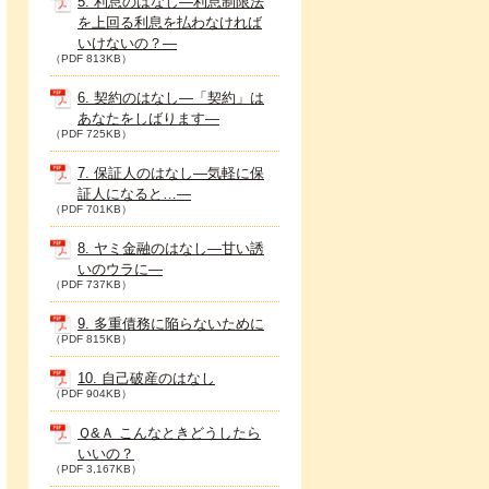
5. 利息のはなし―利息制限法
を上回る利息を払わなければ
いけないの？―
（PDF 813KB）
6. 契約のはなし―「契約」は
あなたをしばります―
（PDF 725KB）
7. 保証人のはなし―気軽に保
証人になると…―
（PDF 701KB）
8. ヤミ金融のはなし―甘い誘
いのウラに―
（PDF 737KB）
9. 多重債務に陥らないために
（PDF 815KB）
10. 自己破産のはなし
（PDF 904KB）
Ｑ&Ａ こんなときどうしたら
いいの？
（PDF 3,167KB）