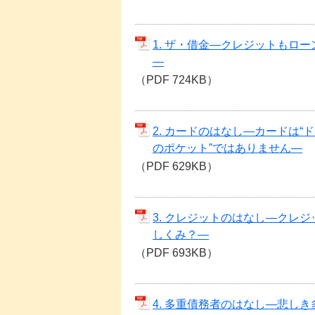
1. ザ・借金―クレジットもロ
―
（PDF 724KB）
2. カードのはなし―カードは“
のポケット”ではありません―
（PDF 629KB）
3. クレジットのはなし―クレ
しくみ？―
（PDF 693KB）
4. 多重債務者のはなし―悲し