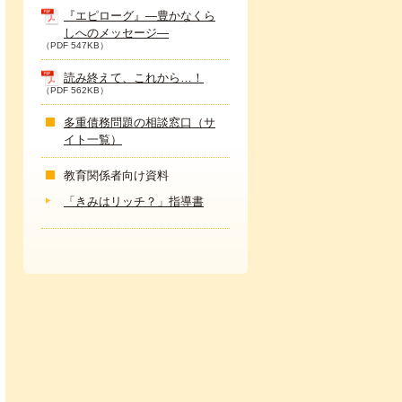
『エピローグ』―豊かなくら
しへのメッセージ―
（PDF 547KB）
読み終えて、これから…！
（PDF 562KB）
多重債務問題の相談窓口（サ
イト一覧）
教育関係者向け資料
「きみはリッチ？」指導書