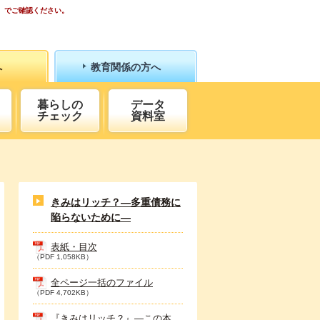
）でご確認ください。
へ
教育関係の方へ
暮らしの
データ
チェック
資料室
きみはリッチ？―多重債務に
陥らないために―
表紙・目次
（PDF 1,058KB）
全ページ一括のファイル
（PDF 4,702KB）
『きみはリッチ？』―この本