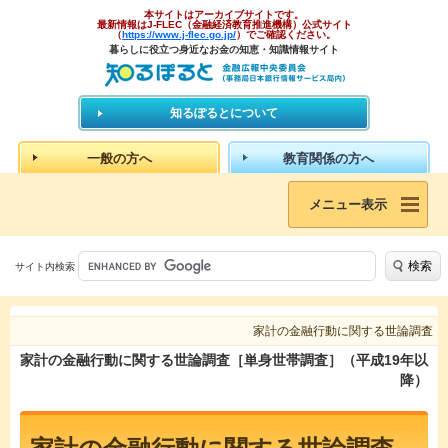
本サイトはアーカイブサイトです。
最新情報はJ-FLEC（金融経済教育推進機構）公式サイト
（
https://www.j-flec.go.jp/
）でご確認ください。
暮らしに役立つ身近なお金の知恵・知識情報サイト
知るぽるとについて
一般の方へ
教育関係の方へ
メニュー表示
検索
サイト内検索
家計の金融行動に関する世論調査
家計の金融行動に関する世論調査［単身世帯調査］（平成19年以
降）