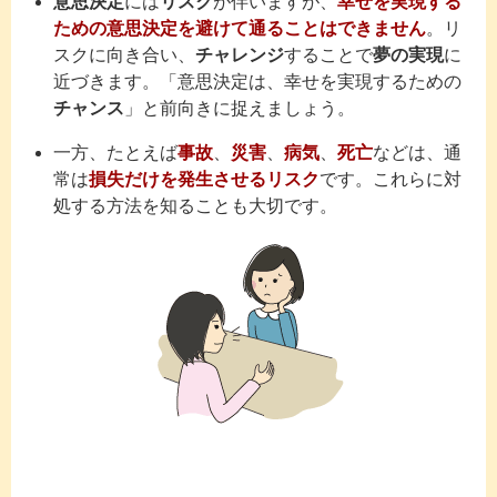
意思決定
には
リスク
が伴いますが、
幸せを実現する
ための意思決定を避けて通ることはできません
。リ
スクに向き合い、
チャレンジ
することで
夢の実現
に
近づきます。「意思決定は、幸せを実現するための
チャンス
」と前向きに捉えましょう。
一方、たとえば
事故
、
災害
、
病気
、
死亡
などは、通
常は
損失だけを発生させるリスク
です。これらに対
処する方法を知ることも大切です。