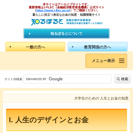
本サイトはアーカイブサイトです。
最新情報はJ-FLEC（金融経済教育推進機構）公式サイト
（
https://www.j-flec.go.jp/
）でご確認ください。
暮らしに役立つ身近なお金の知恵・知識情報サイト
知るぽるとについて
一般の方へ
教育関係の方へ
メニュー表示
検索
サイト内検索
大学生のための 人生とお金の知恵
I. 人生のデザインとお金