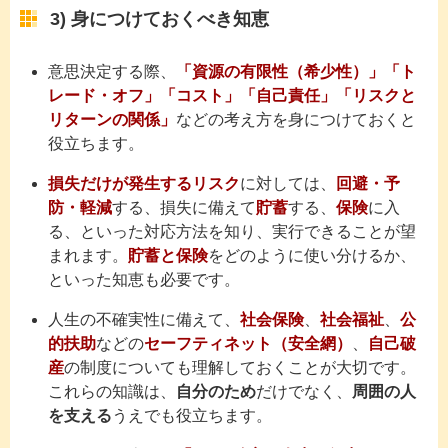
3) 身につけておくべき知恵
意思決定する際、
「資源の有限性（希少性）」「ト
レード・オフ」「コスト」「自己責任」「リスクと
リターンの関係」
などの考え方を身につけておくと
役立ちます。
損失だけが発生するリスク
に対しては、
回避・予
防・軽減
する、損失に備えて
貯蓄
する、
保険
に入
る、といった対応方法を知り、実行できることが望
まれます。
貯蓄と保険
をどのように使い分けるか、
といった知恵も必要です。
人生の不確実性に備えて、
社会保険
、
社会福祉
、
公
的扶助
などの
セーフティネット（安全網）
、
自己破
産
の制度についても理解しておくことが大切です。
これらの知識は、
自分のため
だけでなく、
周囲の人
を支える
うえでも役立ちます。