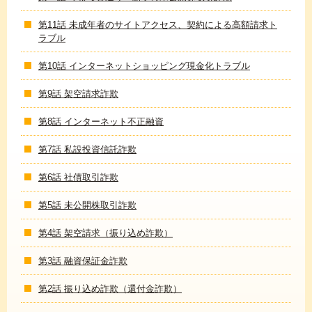
第11話 未成年者のサイトアクセス、契約による高額請求ト
ラブル
第10話 インターネットショッピング現金化トラブル
第9話 架空請求詐欺
第8話 インターネット不正融資
第7話 私設投資信託詐欺
第6話 社債取引詐欺
第5話 未公開株取引詐欺
第4話 架空請求（振り込め詐欺）
第3話 融資保証金詐欺
第2話 振り込め詐欺（還付金詐欺）