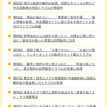
第62話 強引な勧誘や解約の妨害、高額なキャンセル料など
中古自動車の売却トラブルが増加中
第61話 「商品が届かない」、「事業者と音信不通」、「個
人情報を盗用」 有名通販サイトに成り済ます偽サイトを見
分けてトラブル回避
第60話 管理会社からの紹介を装ったり、点検を口実に売り
込む！新生活を狙った悪質な訪問販売に注意
第59話 「高額で購入」、「入場できない」、「お金だけ取
られた」 インターネットでの転売チケット購入トラブル
第58話 「勝手に契約を切り替えられた」、「料金が高くな
った」 電力契約の訪問販売トラブルが若者に急増
第57話 要注意！脱毛エステの長期契約 中途解約時に高額な
解約金や返金無しのトラブルが多発
第56話 借金をさせて強引に契約を結ばせる！若者を狙うク
レ・サラ強要商法
第55話 儲け話でだます新たな手口 オンラインサロンを利用