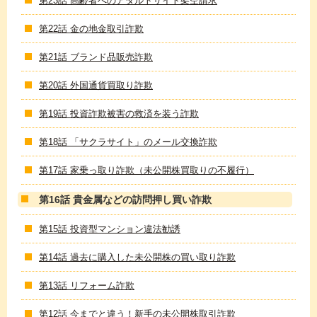
第23話 高齢者へのアダルトサイト架空請求
第22話 金の地金取引詐欺
第21話 ブランド品販売詐欺
第20話 外国通貨買取り詐欺
第19話 投資詐欺被害の救済を装う詐欺
第18話 「サクラサイト」のメール交換詐欺
第17話 家乗っ取り詐欺（未公開株買取りの不履行）
第16話 貴金属などの訪問押し買い詐欺
第15話 投資型マンション違法勧誘
第14話 過去に購入した未公開株の買い取り詐欺
第13話 リフォーム詐欺
第12話 今までと違う！新手の未公開株取引詐欺