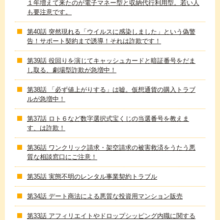
１年増えて来たのが電子マネー型と収納代行利用型。若い人
も要注意です。
第40話 突然現れる「ウイルスに感染しました」という偽警
告！サポート契約まで誘導！それは詐欺です！
第39話 役回りを演じてキャッシュカードと暗証番号をだま
し取る、劇場型詐欺が急増中！
第38話 「必ず値上がりする」は嘘。仮想通貨の購入トラブ
ルが急増中！
第37話 ロト６など数字選択式宝くじの当選番号を教えま
す、は詐欺！
第36話 ワンクリック請求・架空請求の被害救済をうたう悪
質な相談窓口にご注意！
第35話 実態不明のレンタル事業契約トラブル
第34話 デート商法による悪質な投資用マンション販売
第33話 アフィリエイトやドロップシッピング内職に関する