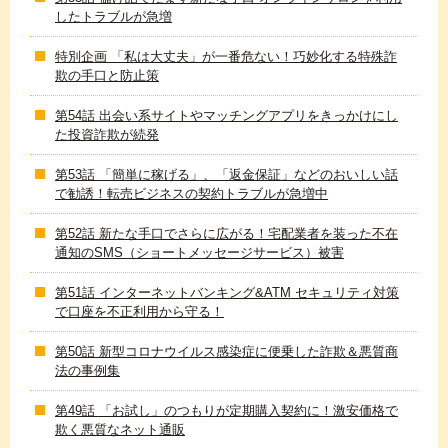
したトラブルが急増
特別企画 「私は大丈夫」が一番危ない！巧妙化する特殊詐
欺の手口と防止策
第54話 出会い系サイトやマッチングアプリをきっかけにし
た投資詐欺が続発
第53話 「簡単に稼げる」、「返金保証」などのおいしい話
で勧誘！転売ビジネスの契約トラブルが急増中
第52話 新たな手口でさらに広がる！宅配業者を装った不在
通知のSMS（ショートメッセージサービス）被害
第51話 インターネットバンキング&ATM セキュリティ対策
で口座を不正利用から守る！
第50話 新型コロナウイルス感染症に便乗した詐欺＆悪質商
法の事例集
第49話 「お試し」のつもりが定期購入契約に！激安価格で
欺く悪質なネット通販