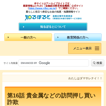
本サイトはアーカイブサイトです。
最新情報はJ-FLEC（金融経済教育推進機構）公式サイト
（
https://www.j-flec.go.jp/
）でご確認ください。
暮らしに役立つ身近なお金の知恵・知識情報サイト
知るぽるとについて
一般の方へ
教育関係の方へ
メニュー表示
検索
サイト内検索
わたしはダマサレナイ！！
第16話 貴金属などの訪問押し買い
詐欺