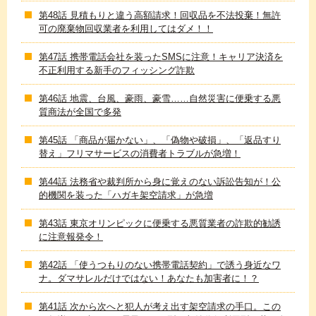
第48話 見積もりと違う高額請求！回収品を不法投棄！無許
可の廃棄物回収業者を利用してはダメ！！
第47話 携帯電話会社を装ったSMSに注意！キャリア決済を
不正利用する新手のフィッシング詐欺
第46話 地震、台風、豪雨、豪雪……自然災害に便乗する悪
質商法が全国で多発
第45話 「商品が届かない」、「偽物や破損」、「返品すり
替え」フリマサービスの消費者トラブルが急増！
第44話 法務省や裁判所から身に覚えのない訴訟告知が！公
的機関を装った「ハガキ架空請求」が急増
第43話 東京オリンピックに便乗する悪質業者の詐欺的勧誘
に注意報発令！
第42話 「使うつもりのない携帯電話契約」で誘う身近なワ
ナ。ダマサレルだけではない！あなたも加害者に！？
第41話 次から次へと犯人が考え出す架空請求の手口。この