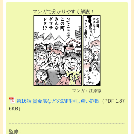
マンガで分かりやすく解説！
マンガ：江原徹
第16話 貴金属などの訪問押し買い詐欺
（PDF 1,87
6KB）
監修：