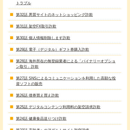
トラブル
第32話 悪質サイトのネットショッピング詐欺
第31話 架空FX取引詐欺
第30話 個人情報削除します詐欺
第29話 電子（デジタル）ギフト券購入詐欺
第28話 海外所在の無登録業者による「バイナリーオプショ
ン取引」詐欺
第27話 SNSによるコミュニケーションを利用した高額な投
資ソフトの販売
第26話 債券買え買え詐欺
第25話 デジタルコンテンツ利用料の架空請求詐欺
第24話 健康食品送りつけ詐欺