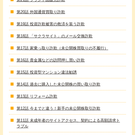
第20話 外国通貨買取り詐欺
第19話 投資詐欺被害の救済を装う詐欺
第18話 「サクラサイト」のメール交換詐欺
第17話 家乗っ取り詐欺（未公開株買取りの不履行）
第16話 貴金属などの訪問押し買い詐欺
第15話 投資型マンション違法勧誘
第14話 過去に購入した未公開株の買い取り詐欺
第13話 リフォーム詐欺
第12話 今までと違う！新手の未公開株取引詐欺
第11話 未成年者のサイトアクセス、契約による高額請求ト
ラブル