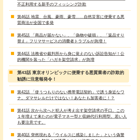
不正利用する新手のフィッシング詐欺
第46話 地震、台風、豪雨、豪雪……自然災害に便乗する悪
質商法が全国で多発
第45話 「商品が届かない」、「偽物や破損」、「返品すり
替え」フリマサービスの消費者トラブルが急増！
第44話 法務省や裁判所から身に覚えのない訴訟告知が！公
的機関を装った「ハガキ架空請求」が急増
第43話 東京オリンピックに便乗する悪質業者の詐欺的
勧誘に注意報発令！
第42話 「使うつもりのない携帯電話契約」で誘う身近なワ
ナ。ダマサレルだけではない！あなたも加害者に！？
第41話 次から次へと犯人が考え出す架空請求の手口。この
１年増えて来たのが電子マネー型と収納代行利用型。若い人
も要注意です。
第40話 突然現れる「ウイルスに感染しました」という偽警