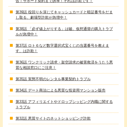
告！サポート契約まで誘導！それは詐欺です！
第39話 役回りを演じてキャッシュカードと暗証番号をだま
し取る、劇場型詐欺が急増中！
第38話 「必ず値上がりする」は嘘。仮想通貨の購入トラブ
ルが急増中！
第37話 ロト６など数字選択式宝くじの当選番号を教えま
す、は詐欺！
第36話 ワンクリック請求・架空請求の被害救済をうたう悪
質な相談窓口にご注意！
第35話 実態不明のレンタル事業契約トラブル
第34話 デート商法による悪質な投資用マンション販売
第33話 アフィリエイトやドロップシッピング内職に関する
トラブル
第32話 悪質サイトのネットショッピング詐欺