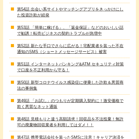
第54話 出会い系サイトやマッチングアプリをきっかけにし
た投資詐欺が続発
第53話 「簡単に稼げる」、「返金保証」などのおいしい話
で勧誘！転売ビジネスの契約トラブルが急増中
第52話 新たな手口でさらに広がる！宅配業者を装った不在
通知のSMS（ショートメッセージサービス）被害
第51話 インターネットバンキング&ATM セキュリティ対策
で口座を不正利用から守る！
第50話 新型コロナウイルス感染症に便乗した詐欺＆悪質商
法の事例集
第49話 「お試し」のつもりが定期購入契約に！激安価格で
欺く悪質なネット通販
第48話 見積もりと違う高額請求！回収品を不法投棄！無許
可の廃棄物回収業者を利用してはダメ！！
第47話 携帯電話会社を装ったSMSに注意！キャリア決済を