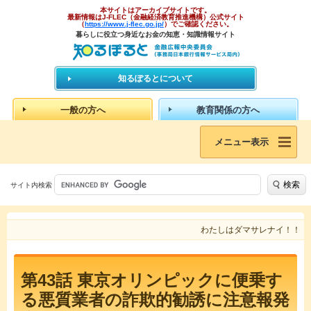
本サイトはアーカイブサイトです。
最新情報はJ-FLEC（金融経済教育推進機構）公式サイト
（
https://www.j-flec.go.jp/
）でご確認ください。
暮らしに役立つ身近なお金の知恵・知識情報サイト
知るぽるとについて
一般の方へ
教育関係の方へ
メニュー表示
検索
サイト内検索
わたしはダマサレナイ！！
第43話 東京オリンピックに便乗す
る悪質業者の詐欺的勧誘に注意報発