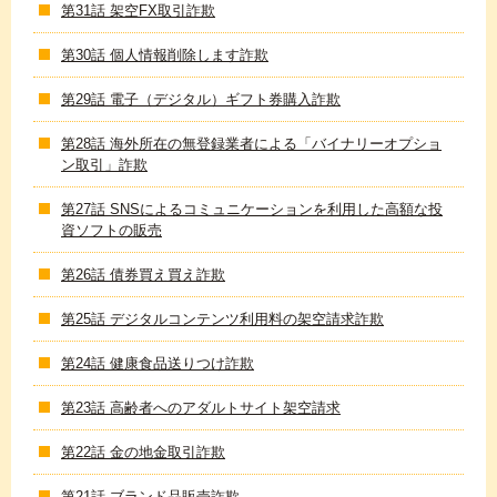
第31話 架空FX取引詐欺
第30話 個人情報削除します詐欺
第29話 電子（デジタル）ギフト券購入詐欺
第28話 海外所在の無登録業者による「バイナリーオプショ
ン取引」詐欺
第27話 SNSによるコミュニケーションを利用した高額な投
資ソフトの販売
第26話 債券買え買え詐欺
第25話 デジタルコンテンツ利用料の架空請求詐欺
第24話 健康食品送りつけ詐欺
第23話 高齢者へのアダルトサイト架空請求
第22話 金の地金取引詐欺
第21話 ブランド品販売詐欺