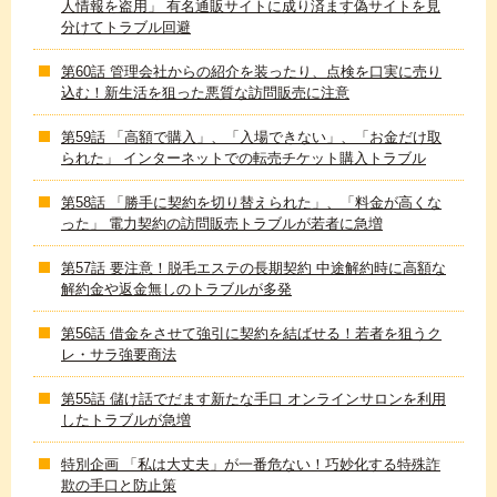
人情報を盗用」 有名通販サイトに成り済ます偽サイトを見
分けてトラブル回避
第60話 管理会社からの紹介を装ったり、点検を口実に売り
込む！新生活を狙った悪質な訪問販売に注意
第59話 「高額で購入」、「入場できない」、「お金だけ取
られた」 インターネットでの転売チケット購入トラブル
第58話 「勝手に契約を切り替えられた」、「料金が高くな
った」 電力契約の訪問販売トラブルが若者に急増
第57話 要注意！脱毛エステの長期契約 中途解約時に高額な
解約金や返金無しのトラブルが多発
第56話 借金をさせて強引に契約を結ばせる！若者を狙うク
レ・サラ強要商法
第55話 儲け話でだます新たな手口 オンラインサロンを利用
したトラブルが急増
特別企画 「私は大丈夫」が一番危ない！巧妙化する特殊詐
欺の手口と防止策