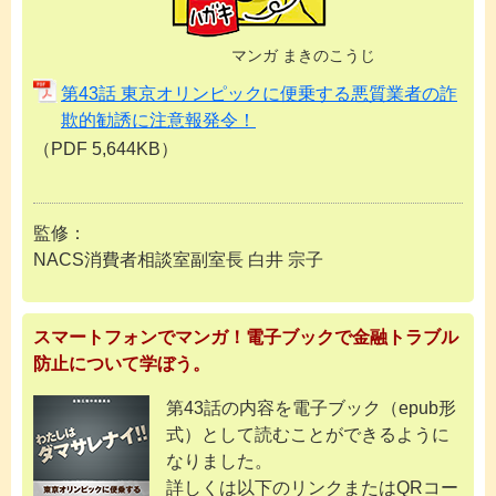
マンガ まきのこうじ
第43話 東京オリンピックに便乗する悪質業者の詐
欺的勧誘に注意報発令！
（PDF 5,644KB）
監修：
NACS消費者相談室副室長 白井 宗子
スマートフォンでマンガ！電子ブックで金融トラブル
防止について学ぼう。
第43話の内容を電子ブック（epub形
式）として読むことができるように
なりました。
詳しくは以下のリンクまたはQRコー