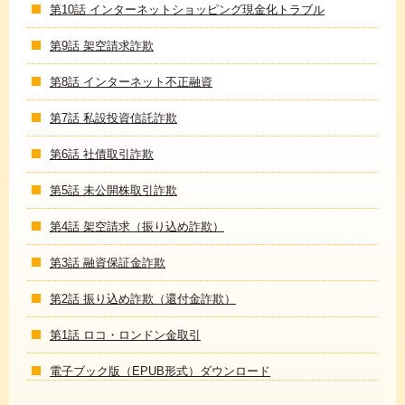
第10話 インターネットショッピング現金化トラブル
第9話 架空請求詐欺
第8話 インターネット不正融資
第7話 私設投資信託詐欺
第6話 社債取引詐欺
第5話 未公開株取引詐欺
第4話 架空請求（振り込め詐欺）
第3話 融資保証金詐欺
第2話 振り込め詐欺（還付金詐欺）
第1話 ロコ・ロンドン金取引
電子ブック版（EPUB形式）ダウンロード