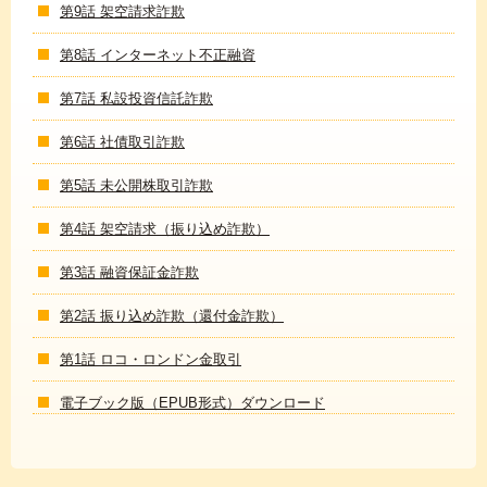
第9話 架空請求詐欺
第8話 インターネット不正融資
第7話 私設投資信託詐欺
第6話 社債取引詐欺
第5話 未公開株取引詐欺
第4話 架空請求（振り込め詐欺）
第3話 融資保証金詐欺
第2話 振り込め詐欺（還付金詐欺）
第1話 ロコ・ロンドン金取引
電子ブック版（EPUB形式）ダウンロード