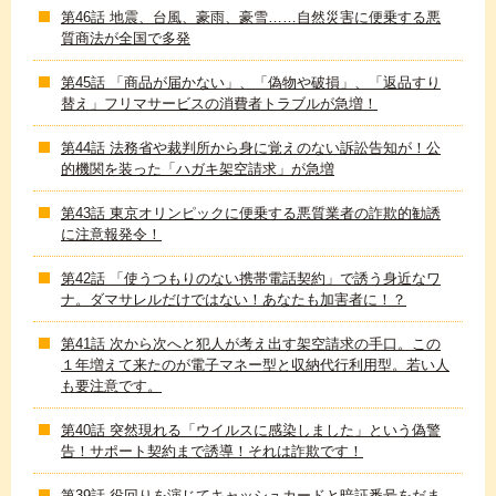
第46話 地震、台風、豪雨、豪雪……自然災害に便乗する悪
質商法が全国で多発
第45話 「商品が届かない」、「偽物や破損」、「返品すり
替え」フリマサービスの消費者トラブルが急増！
第44話 法務省や裁判所から身に覚えのない訴訟告知が！公
的機関を装った「ハガキ架空請求」が急増
第43話 東京オリンピックに便乗する悪質業者の詐欺的勧誘
に注意報発令！
第42話 「使うつもりのない携帯電話契約」で誘う身近なワ
ナ。ダマサレルだけではない！あなたも加害者に！？
第41話 次から次へと犯人が考え出す架空請求の手口。この
１年増えて来たのが電子マネー型と収納代行利用型。若い人
も要注意です。
第40話 突然現れる「ウイルスに感染しました」という偽警
告！サポート契約まで誘導！それは詐欺です！
第39話 役回りを演じてキャッシュカードと暗証番号をだま