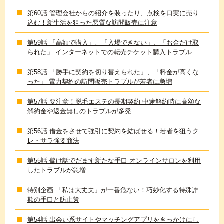
第60話 管理会社からの紹介を装ったり、点検を口実に売り
込む！新生活を狙った悪質な訪問販売に注意
第59話 「高額で購入」、「入場できない」、「お金だけ取
られた」 インターネットでの転売チケット購入トラブル
第58話 「勝手に契約を切り替えられた」、「料金が高くな
った」 電力契約の訪問販売トラブルが若者に急増
第57話 要注意！脱毛エステの長期契約 中途解約時に高額な
解約金や返金無しのトラブルが多発
第56話 借金をさせて強引に契約を結ばせる！若者を狙うク
レ・サラ強要商法
第55話 儲け話でだます新たな手口 オンラインサロンを利用
したトラブルが急増
特別企画 「私は大丈夫」が一番危ない！巧妙化する特殊詐
欺の手口と防止策
第54話 出会い系サイトやマッチングアプリをきっかけにし