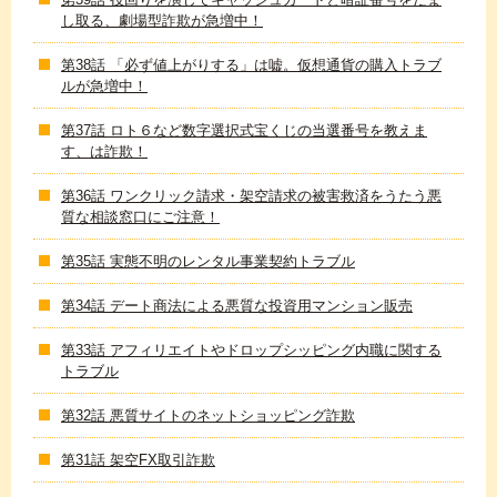
し取る、劇場型詐欺が急増中！
第38話 「必ず値上がりする」は嘘。仮想通貨の購入トラブ
ルが急増中！
第37話 ロト６など数字選択式宝くじの当選番号を教えま
す、は詐欺！
第36話 ワンクリック請求・架空請求の被害救済をうたう悪
質な相談窓口にご注意！
第35話 実態不明のレンタル事業契約トラブル
第34話 デート商法による悪質な投資用マンション販売
第33話 アフィリエイトやドロップシッピング内職に関する
トラブル
第32話 悪質サイトのネットショッピング詐欺
第31話 架空FX取引詐欺