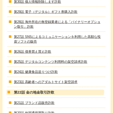
第30話 個人情報削除します詐欺
第29話 電子（デジタル）ギフト券購入詐欺
第28話 海外所在の無登録業者による「バイナリーオプショ
ン取引」詐欺
第27話 SNSによるコミュニケーションを利用した高額な投
資ソフトの販売
第26話 債券買え買え詐欺
第25話 デジタルコンテンツ利用料の架空請求詐欺
第24話 健康食品送りつけ詐欺
第23話 高齢者へのアダルトサイト架空請求
第22話 金の地金取引詐欺
第21話 ブランド品販売詐欺
第20話 外国通貨買取り詐欺