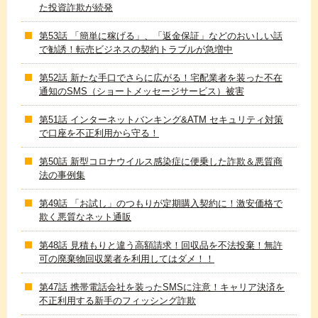
た投資詐欺が続発
第53話 「簡単に稼げる」、「返金保証」などのおいしい話
で勧誘！転売ビジネスの契約トラブルが急増中
第52話 新たな手口でさらに広がる！宅配業者を装った不在
通知のSMS（ショートメッセージサービス）被害
第51話 インターネットバンキング&ATM セキュリティ対策
で口座を不正利用から守る！
第50話 新型コロナウイルス感染症に便乗した詐欺＆悪質商
法の事例集
第49話 「お試し」のつもりが定期購入契約に！激安価格で
欺く悪質なネット通販
第48話 見積もりと違う高額請求！回収品を不法投棄！無許
可の廃棄物回収業者を利用してはダメ！！
第47話 携帯電話会社を装ったSMSに注意！キャリア決済を
不正利用する新手のフィッシング詐欺