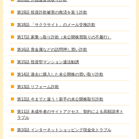
第19話 投資詐欺被害の救済を装う詐欺
第18話 「サクラサイト」のメール交換詐欺
第17話 家乗っ取り詐欺（未公開株買取りの不履行）
第16話 貴金属などの訪問押し買い詐欺
第15話 投資型マンション違法勧誘
第14話 過去に購入した未公開株の買い取り詐欺
第13話 リフォーム詐欺
第12話 今までと違う！新手の未公開株取引詐欺
第11話 未成年者のサイトアクセス、契約による高額請求ト
ラブル
第10話 インターネットショッピング現金化トラブル