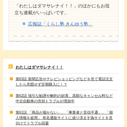
「わたしはダマサレナイ！！」のほかにもお役
立ち連載がいっぱいです。
広報誌「くらし塾 きんゆう塾」
わたしはダマサレナイ！！
第63話 新聞広告やテレビショッピングなどを見て電話注文
したら意図せず定期購入に！？
第62話 強引な勧誘や解約の妨害、高額なキャンセル料など
中古自動車の売却トラブルが増加中
第61話 「商品が届かない」、「事業者と音信不通」、「個
人情報を盗用」 有名通販サイトに成り済ます偽サイトを見
分けてトラブル回避