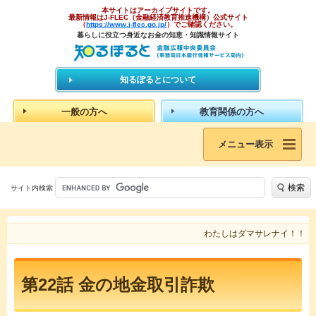
本サイトはアーカイブサイトです。
最新情報はJ-FLEC（金融経済教育推進機構）公式サイト
（
https://www.j-flec.go.jp/
）でご確認ください。
暮らしに役立つ身近なお金の知恵・知識情報サイト
知るぽるとについて
一般の方へ
教育関係の方へ
メニュー表示
検索
サイト内検索
わたしはダマサレナイ！！
第22話 金の地金取引詐欺