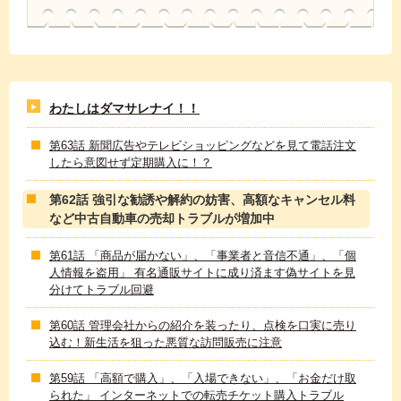
わたしはダマサレナイ！！
第63話 新聞広告やテレビショッピングなどを見て電話注文
したら意図せず定期購入に！？
第62話 強引な勧誘や解約の妨害、高額なキャンセル料
など中古自動車の売却トラブルが増加中
第61話 「商品が届かない」、「事業者と音信不通」、「個
人情報を盗用」 有名通販サイトに成り済ます偽サイトを見
分けてトラブル回避
第60話 管理会社からの紹介を装ったり、点検を口実に売り
込む！新生活を狙った悪質な訪問販売に注意
第59話 「高額で購入」、「入場できない」、「お金だけ取
られた」 インターネットでの転売チケット購入トラブル