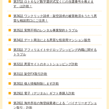
第37話 ロト６など数字選択式宝くじの当選番号を教えま
す、は詐欺！
第36話 ワンクリック請求・架空請求の被害救済をうたう悪
質な相談窓口にご注意！
第35話 実態不明のレンタル事業契約トラブル
第34話 デート商法による悪質な投資用マンション販売
第33話 アフィリエイトやドロップシッピング内職に関する
トラブル
第32話 悪質サイトのネットショッピング詐欺
第31話 架空FX取引詐欺
第30話 個人情報削除します詐欺
第29話 電子（デジタル）ギフト券購入詐欺
第28話 海外所在の無登録業者による「バイナリーオプショ
ン取引」詐欺