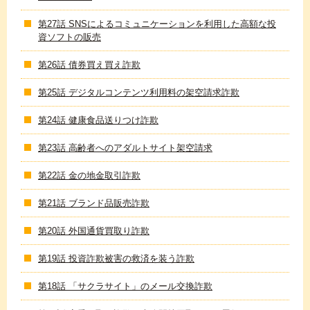
第27話 SNSによるコミュニケーションを利用した高額な投
資ソフトの販売
第26話 債券買え買え詐欺
第25話 デジタルコンテンツ利用料の架空請求詐欺
第24話 健康食品送りつけ詐欺
第23話 高齢者へのアダルトサイト架空請求
第22話 金の地金取引詐欺
第21話 ブランド品販売詐欺
第20話 外国通貨買取り詐欺
第19話 投資詐欺被害の救済を装う詐欺
第18話 「サクラサイト」のメール交換詐欺