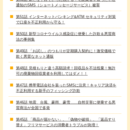
通知のSMS（ショートメッセージサービス）被害
第51話 インターネットバンキング&ATM セキュリティ対策
で口座を不正利用から守る！
第50話 新型コロナウイルス感染症に便乗した詐欺＆悪質商
法の事例集
第49話 「お試し」のつもりが定期購入契約に！激安価格で
欺く悪質なネット通販
第48話 見積もりと違う高額請求！回収品を不法投棄！無許
可の廃棄物回収業者を利用してはダメ！！
第47話 携帯電話会社を装ったSMSに注意！キャリア決済を
不正利用する新手のフィッシング詐欺
第46話 地震、台風、豪雨、豪雪……自然災害に便乗する悪
質商法が全国で多発
第45話 「商品が届かない」、「偽物や破損」、「返品すり
替え」フリマサービスの消費者トラブルが急増！