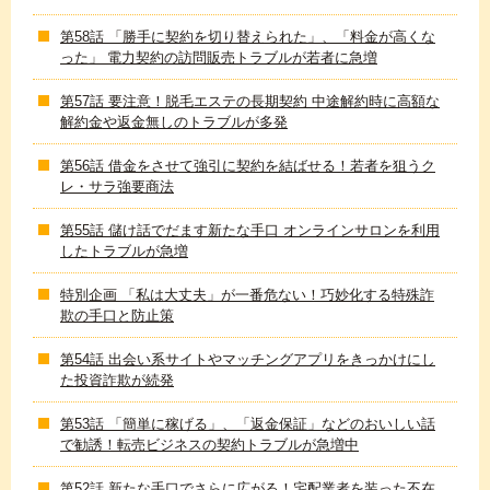
第58話 「勝手に契約を切り替えられた」、「料金が高くな
った」 電力契約の訪問販売トラブルが若者に急増
第57話 要注意！脱毛エステの長期契約 中途解約時に高額な
解約金や返金無しのトラブルが多発
第56話 借金をさせて強引に契約を結ばせる！若者を狙うク
レ・サラ強要商法
第55話 儲け話でだます新たな手口 オンラインサロンを利用
したトラブルが急増
特別企画 「私は大丈夫」が一番危ない！巧妙化する特殊詐
欺の手口と防止策
第54話 出会い系サイトやマッチングアプリをきっかけにし
た投資詐欺が続発
第53話 「簡単に稼げる」、「返金保証」などのおいしい話
で勧誘！転売ビジネスの契約トラブルが急増中
第52話 新たな手口でさらに広がる！宅配業者を装った不在